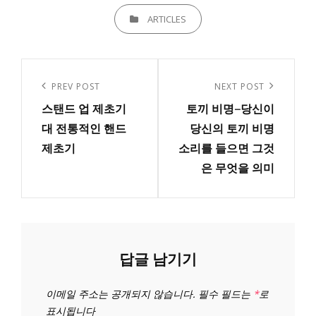
CATEGORIES
ARTICLES
글
내
Previous
PREV POST
Next
NEXT POST
비
스탠드 업 제초기
토끼 비명–당신이
Post
Post
게
대 전통적인 핸드
당신의 토끼 비명
제초기
소리를 들으면 그것
이
은 무엇을 의미
션
답글 남기기
이메일 주소는 공개되지 않습니다.
필수 필드는
*
로
표시됩니다