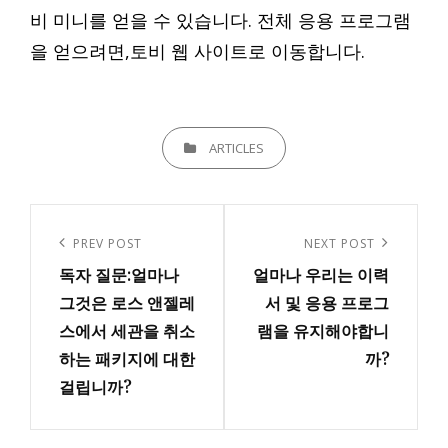
비 미니를 얻을 수 있습니다. 전체 응용 프로그램
을 얻으려면,토비 웹 사이트로 이동합니다.
CATEGORIES
ARTICLES
글
내
Previous
PREV POST
Next
NEXT POST
비
독자 질문:얼마나
얼마나 우리는 이력
Post
Post
게
그것은 로스 앤젤레
서 및 응용 프로그
스에서 세관을 취소
램을 유지해야합니
이
하는 패키지에 대한
까?
션
걸립니까?