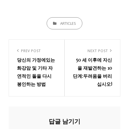
CATEGORIES
ARTICLES
글
내
Previous
PREV POST
Next
NEXT POST
비
당신의 가정에있는
50 세 이후에 자신
Post
Post
게
화강암 및 기타 자
을 재발견하는 10
연적인 돌을 다시
단계:두려움을 버리
이
봉인하는 방법
십시오!
션
답글 남기기