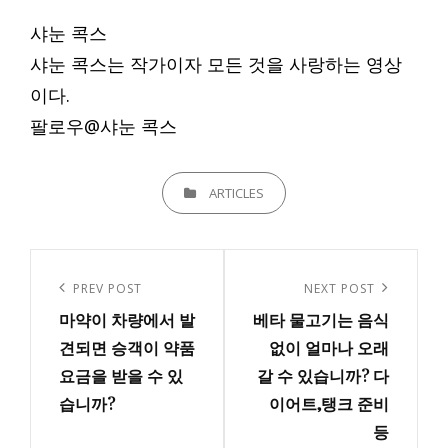
샤눈 콕스
샤눈 콕스는 작가이자 모든 것을 사랑하는 영상
이다.
팔로우@샤눈 콕스
CATEGORIES
ARTICLES
글
내
Previous
PREV POST
Next
NEXT POST
비
마약이 차량에서 발
베타 물고기는 음식
Post
Post
게
견되면 승객이 약품
없이 얼마나 오래
요금을 받을 수 있
갈 수 있습니까? 다
이
습니까?
이어트,탱크 준비
션
등