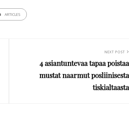
GORIES
ARTICLES
Next
NEXT POST
4 asiantuntevaa tapaa poistaa
Post
mustat naarmut posliinisesta
tiskialtaasta