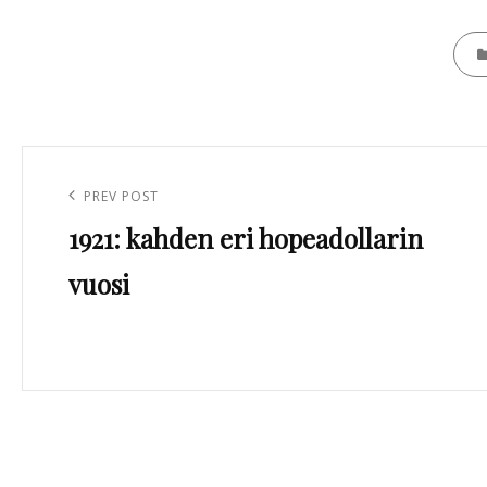
CATE
Artikkelien
selaus
Previous
PREV POST
1921: kahden eri hopeadollarin
Post
vuosi