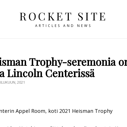
ROCKET SITE
ARTICLES AND NEWS
eisman Trophy-seremonia o
ia Lincoln Centerissä
ED
ULUKUUN, 2021
Centerin Appel Room, koti 2021 Heisman Trophy