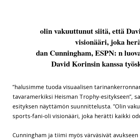
olin vakuuttunut siitä, että Dav
visionääri, joka he
dan Cunningham, ESPN: n luova j
David Korinsin kanssa työs
”halusimme tuoda visuaalisen tarinankerronna
tavaramerkiksi Heisman Trophy-esitykseen”, sa
esityksen näyttämön suunnittelusta. ”Olin vaku
sports-fani-oli visionääri, joka herätti kaikki
Cunningham ja tiimi myös värväsivät avukseen ku