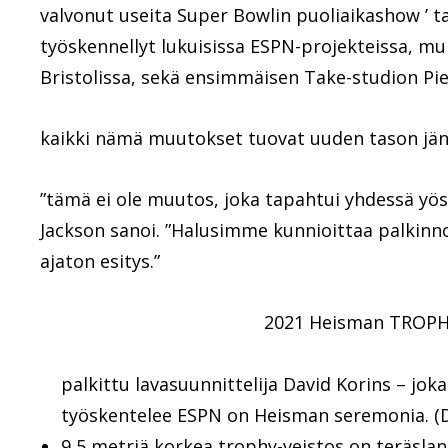
valvonut useita Super Bowlin puoliaikashow ’ ta
työskennellyt lukuisissa ESPN-projekteissa, mu
Bristolissa, sekä ensimmäisen Take-studion Pie
kaikki nämä muutokset tuovat uuden tason jänn
”tämä ei ole muutos, joka tapahtui yhdessä yöss
Jackson sanoi. ”Halusimme kunnioittaa palkinn
ajaton esitys.”
2021 Heisman TROPH
palkittu lavasuunnittelija David Korins – jo
työskentelee ESPN on Heisman seremonia. (D
9,5 metriä korkea trophy-veistos on teräsla