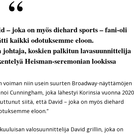
id – joka on myös diehard sports – fani-oli
rätti kaikki odotuksemme eloon.
ohtaja, koskien palkitun lavasuunnittelija
kentelyä Heisman-seremonian lookissa
n voiman niin usein suurten Broadway-näyttämöjen
noi Cunningham, joka lähestyi Korinsia vuonna 2020
uttunut siitä, että David – joka on myös diehard
 odotuksemme eloon.”
uluisan valosuunnittelija David grillin, joka on