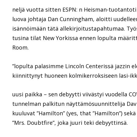
neljä vuotta sitten ESPN: n Heisman-tuotantotii
luova johtaja Dan Cunningham, aloitti uudellee
isännöimään tätä allekirjoitustapahtumaa. Työs
tusina tilat New Yorkissa ennen lopulta määritt
Room.
”lopulta palasimme Lincoln Centerissä jazzin el
kiinnittynyt huoneen kolmikerroksiseen lasi-ik
uusi paikka – sen debyytti viivästyi vuodella 
tunnelman palkitun näyttämösuunnittelija Davi
kuuluvat ”Hamilton” (yes, that ”Hamilton”) sekä 
”Mrs. Doubtfire”, joka juuri teki debyyttinsä.