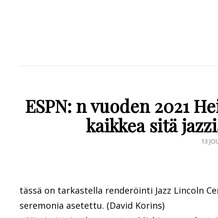
ESPN: n vuoden 2021 H
kaikkea sitä jazz
POST
13 JO
ON
tässä on tarkastella renderöinti Jazz Lincoln 
seremonia asetettu. (David Korins)