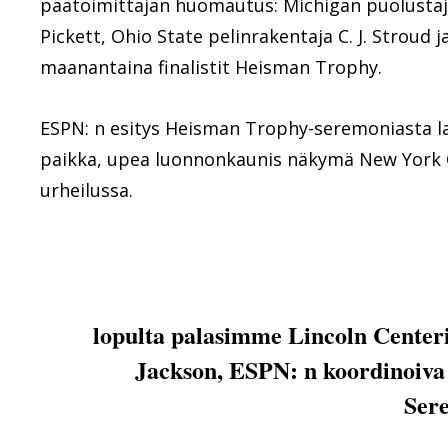
päätoimittajan huomautus: Michigan puolustaj
Pickett, Ohio State pelinrakentaja C. J. Stroud 
maanantaina finalistit Heisman Trophy.
ESPN: n esitys Heisman Trophy-seremoniasta lau
paikka, upea luonnonkaunis näkymä New York Ci
urheilussa.
lopulta palasimme Lincoln Centeri
Jackson, ESPN: n koordinoiva 
Ser