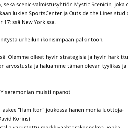
, sekä scenic-valmistusyhtiön Mystic Scenicin, joka 
kaan lukien SportsCenter ja Outside the Lines studi
r 17: ssä New Yorkissa.
itystä urheilun ikonisimpaan palkintoon.
ä. Olemme olleet hyvin strategisia ja hyvin harkittu
on arvostusta ja haluamme tämän olevan tyylikäs ja
Y seremonian muistiinpanot
ka laskee ”Hamilton” joukossa hänen monia luottoja-
avid Korins)
ngalla varustettu merkkivaahtorakennelma, jonka