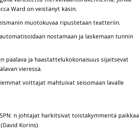
becca Ward on veistänyt käsin.
eismanin muotokuvaa ripustetaan teatteriin.
ka automatisoidaan nostamaan ja laskemaan tunnin
n päälava ja haastattelukokonaisuus sijaitsevat
lavan vieressä.
 aiemmat voittajat mahtuivat seisomaan lavalle
SPN: n johtajat harkitsivat toistakymmentä paikkaa
 (David Korins)