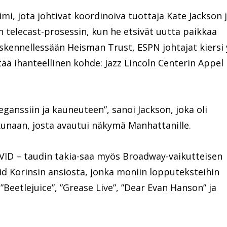
mi, jota johtivat koordinoiva tuottaja Kate Jackson 
n telecast-prosessin, kun he etsivät uutta paikkaa
kennellessään Heisman Trust, ESPN johtajat kiersi y
ää ihanteellinen kohde: Jazz Lincoln Centerin Appel
eganssiin ja kauneuteen”, sanoi Jackson, joka oli
kunaan, josta avautui näkymä Manhattanille.
COVID – taudin takia-saa myös Broadway-vaikutteisen
d Korinsin ansiosta, jonka moniin lopputeksteihin
”Beetlejuice”, ”Grease Live”, ”Dear Evan Hanson” ja