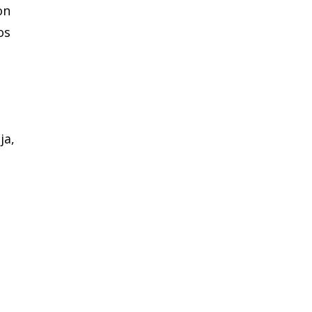
on
os
ja,