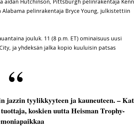
a aidan Hutchinson, Pittsburgh pelinrakentaja Kenn
ja Alabama pelinrakentaja Bryce Young, julkistettiin
antaina jouluk. 11 (8 p.m. ET) ominaisuus uusi
ty, ja yhdeksän jalka kopio kuuluisin patsas
n jazzin tyylikkyyteen ja kauneuteen. – Ka
tuottaja, koskien uutta Heisman Trophy-
emoniapaikkaa