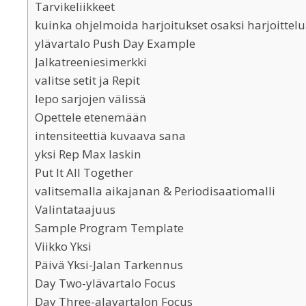
Tarvikeliikkeet
kuinka ohjelmoida harjoitukset osaksi harjoittel
ylävartalo Push Day Example
Jalkatreeniesimerkki
valitse setit ja Repit
lepo sarjojen välissä
Opettele etenemään
intensiteettiä kuvaava sana
yksi Rep Max laskin
Put It All Together
valitsemalla aikajanan & Periodisaatiomalli
Valintataajuus
Sample Program Template
Viikko Yksi
Päivä Yksi-Jalan Tarkennus
Day Two-ylävartalo Focus
Day Three-alavartalon Focus