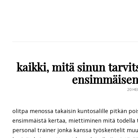
kaikki, mitä sinun tarvit
ensimmäisen
POST
20 HE
ON
olitpa menossa takaisin kuntosalille pitkän po
ensimmäistä kertaa, miettiminen mitä todella te
personal trainer jonka kanssa työskentelit muu