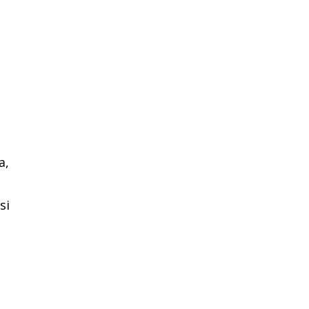
a,
si