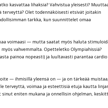
luatko kasvattaa lihaksia? Vahvistua yleisesti? Muutta
terveyttä? Olet todennäköisesti etsivät joitakin
hdollisimman tarkka, kun suunnittelet omaa
aakaa voimaasi — mutta saatat myös haluta stimuloid
tät myös vahvemmalta. Opetteletko Olympiahissiä?
asta painoa nopeasti) ja luultavasti parantaa cardio
voite — ihmisillä yleensä on — ja on tärkeää muistaa
 terveyttä, voimaa ja esteettisiä etuja kautta linja
ät sinut eniten mukana ja onnellisin ohjelman, keskit