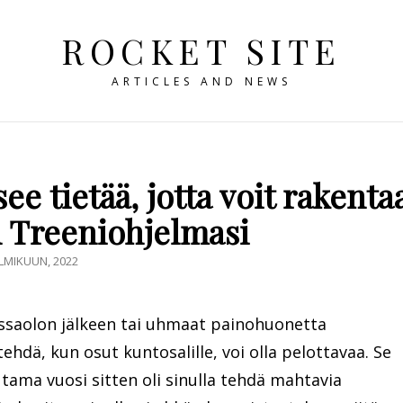
ROCKET SITE
ARTICLES AND NEWS
see tietää, jotta voit rakenta
 Treeniohjelmasi
ED
LMIKUUN, 2022
issaolon jälkeen tai uhmaat painohuonetta
hdä, kun osut kuntosalille, voi olla pelottavaa. Se
tama vuosi sitten oli sinulla tehdä mahtavia