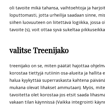
oli tavoite mikä tahansa, vaihtoehtoja ja harjoi
loputtomasti, jotta urheilija saadaan sinne, mi
siihen luovuuteen on liitettävä logiikka, jossa
tavoite (s), voit ottaa syvä sukeltaa pikkuseik
valitse Treenijako
treenijako on se, miten päätät hajottaa ohjelma
korostaa tiettyjä rutiinin osa-alueita ja hallita
halua kyykyttää superraskasta kahtena päivän
mukana olevat lihakset ammutaan). Myös, mite
tavoitetta olet korostaa-jos etsit saada lihasma
vakaan tilan käynnissä (Vaikka integrointi käyn