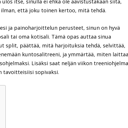
ulos itse, sinulla ei ehkä ole aavistustakaan siitä,
lman, että joku toinen kertoo, mitä tehdä.
esi ja painoharjoittelun perusteet, sinun on hyvä
tosali tai oma kotisali. Tämä opas auttaa sinua
 split, päättää, mitä harjoituksia tehdä, selvittää,
enemään kuntosalitreeni, ja ymmärtää, miten laitta
sohjelmaksi. Lisäksi saat neljän viikon treeniohjelm
 tavoitteisiisi sopivaksi.