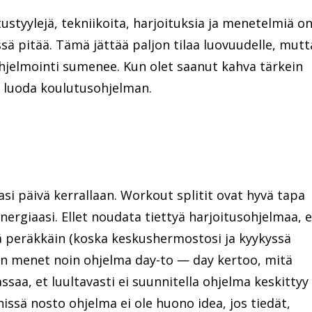
tustyylejä, tekniikoita, harjoituksia ja menetelmiä o
ssä pitää. Tämä jättää paljon tilaa luovuudelle, mutt
 ohjelmointi sumenee. Kun olet saanut kahva tärkein
ka luoda koulutusohjelman.
si päivä kerrallaan. Workout splitit ovat hyvä tapa
 energiaasi. Ellet noudata tiettyä harjoitusohjelmaa, e
ä peräkkäin (koska keskushermostosi ja kyykyssä
n menet noin ohjelma day-to — day kertoo, mitä
ssaa, et luultavasti ei suunnitella ohjelma keskittyy
nissä nosto ohjelma ei ole huono idea, jos tiedät,