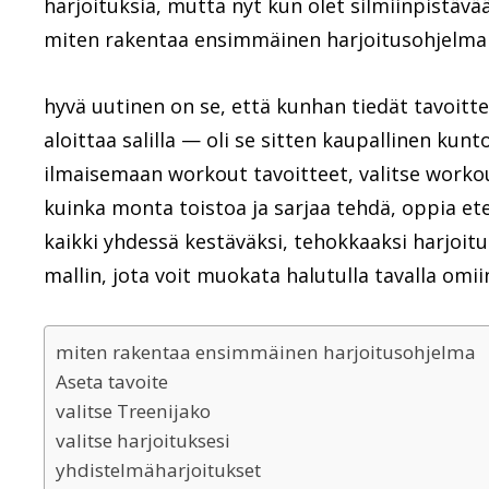
harjoituksia, mutta nyt kun olet silmiinpistävää 
miten rakentaa ensimmäinen harjoitusohjelma i
hyvä uutinen on se, että kunhan tiedät tavoitte
aloittaa salilla — oli se sitten kaupallinen kun
ilmaisemaan workout tavoitteet, valitse workout
kuinka monta toistoa ja sarjaa tehdä, oppia et
kaikki yhdessä kestäväksi, tehokkaaksi harjoitu
mallin, jota voit muokata halutulla tavalla omiin
miten rakentaa ensimmäinen harjoitusohjelma
Aseta tavoite
valitse Treenijako
valitse harjoituksesi
yhdistelmäharjoitukset