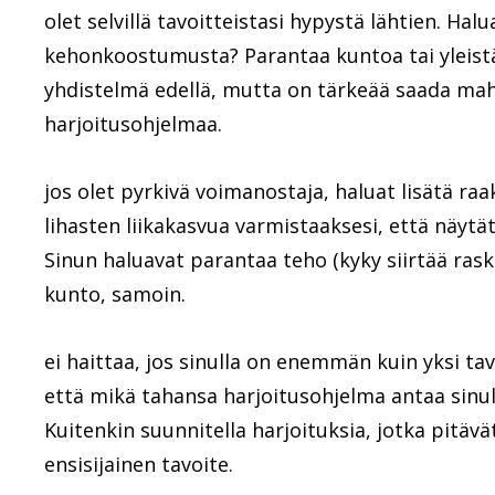
olet selvillä tavoitteistasi hypystä lähtien. Ha
kehonkoostumusta? Parantaa kuntoa tai yleistä 
yhdistelmä edellä, mutta on tärkeää saada ma
harjoitusohjelmaa.
jos olet pyrkivä voimanostaja, haluat lisätä r
lihasten liikakasvua varmistaaksesi, että näy
Sinun haluavat parantaa teho (kyky siirtää rask
kunto, samoin.
ei haittaa, jos sinulla on enemmän kuin yksi ta
että mikä tahansa harjoitusohjelma antaa sinulle
Kuitenkin suunnitella harjoituksia, jotka pitäv
ensisijainen tavoite.