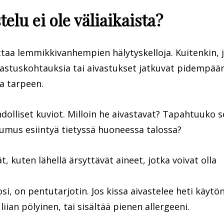
telu ei ole väliaikaista?
ttaa lemmikkivanhempien hälytyskelloja. Kuitenkin, 
aivastuskohtauksia tai aivastukset jatkuvat pidempää
la tarpeen.
olliset kuviot. Milloin he aivastavat? Tapahtuuko s
umus esiintyä tietyssä huoneessa talossa?
 kuten lähellä ärsyttävät aineet, jotka voivat olla
osi, on pentutarjotin. Jos kissa aivastelee heti käytö
liian pölyinen, tai sisältää pienen allergeeni.