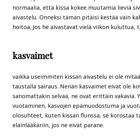
normaalia, että kissa kokee muutamia lieviä sivu
aivastelu. Onneksi tämän pitäisi kestää vain ka
hoitoa. Jos he aivastavat vielä viikon kuluttua, t
kasvaimet
vaikka useimmiten kissan aivastelu ei ole mitään
taustalla sairaus. Nenän kasvaimet eivät ole ko
sanomattakin selvää, ne ovat erittäin vakavia. Y
vuotaminen, kasvojen epämuodostuma ja vuotav
olosuhteet, kuten kissan flunssa, se korostaa t
eläinlääkäriin, jos ne eivät parane.