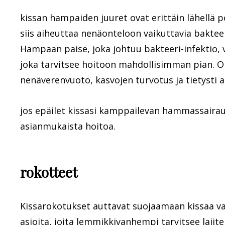
kissan hampaiden juuret ovat erittäin lähellä p
siis aiheuttaa nenäonteloon vaikuttavia bakteer
Hampaan paise, joka johtuu bakteeri-infektio, vo
joka tarvitsee hoitoon mahdollisimman pian. Oi
nenäverenvuoto, kasvojen turvotus ja tietysti a
jos epäilet kissasi kamppailevan hammassairaud
asianmukaista hoitoa.
rokotteet
Kissarokotukset auttavat suojaamaan kissaa vak
asioita, joita lemmikkivanhempi tarvitsee lajit