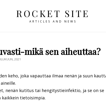
ROCKET SITE
ARTICLES AND NEWS
kuvasti-mikä sen aiheuttaa?
ED
ULUKUUN, 2021
iiden keho, joka vapauttaa ilmaa nenän ja suun kautt
ineille.
et, nenän kutitus tai hengitystieinfektio, ja se on se
kaikkein tietoisimpia.