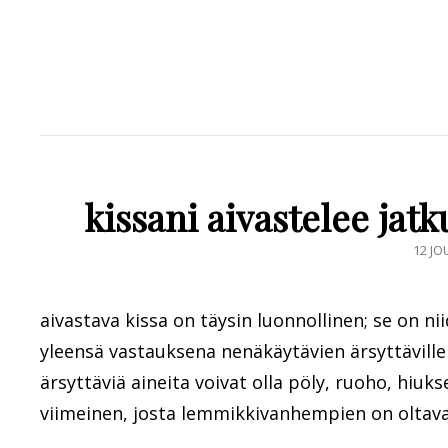
kissani aivastelee jat
POST
12 JO
ON
aivastava kissa on täysin luonnollinen; se on n
yleensä vastauksena nenäkäytävien ärsyttäville a
ärsyttäviä aineita voivat olla pöly, ruoho, hiuks
viimeinen, josta lemmikkivanhempien on oltava 