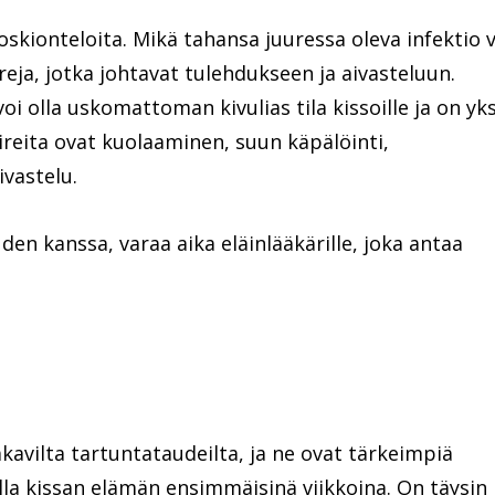
oskionteloita. Mikä tahansa juuressa oleva infektio v
eja, jotka johtavat tulehdukseen ja aivasteluun.
i olla uskomattoman kivulias tila kissoille ja on yks
reita ovat kuolaaminen, suun käpälöinti,
ivastelu.
en kanssa, varaa aika eläinlääkärille, joka antaa
avilta tartuntataudeilta, ja ne ovat tärkeimpiä
ella kissan elämän ensimmäisinä viikkoina. On täysin