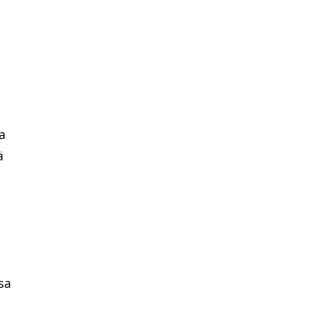
a
ä
sa