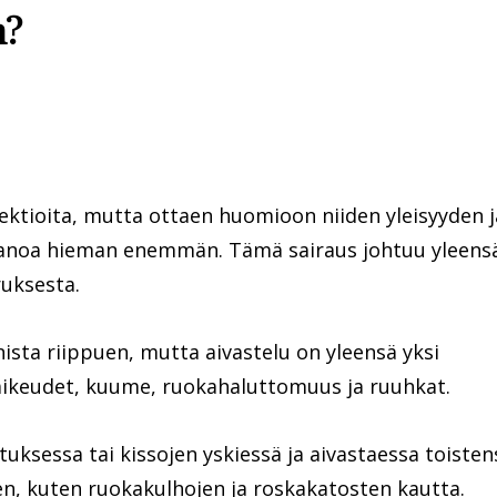
n?
fektioita, mutta ottaen huomioon niiden yleisyyden j
 sanoa hieman enemmän. Tämä sairaus johtuu yleens
ruksesta.
nnista riippuen, mutta aivastelu on yleensä yksi
vaikeudet, kuume, ruokahaluttomuus ja ruuhkat.
uksessa tai kissojen yskiessä ja aivastaessa toisten
iden, kuten ruokakulhojen ja roskakatosten kautta.