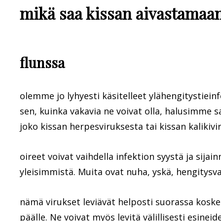
mikä saa kissan aivastamaa
flunssa
olemme jo lyhyesti käsitelleet ylähengitystiein
sen, kuinka vakavia ne voivat olla, halusimme
joko kissan herpesviruksesta tai kissan kalikivi
oireet voivat vaihdella infektion syystä ja sijai
yleisimmistä. Muita ovat nuha, yskä, hengitys
nämä virukset leviävät helposti suorassa kosket
päälle. Ne voivat myös levitä välillisesti esine