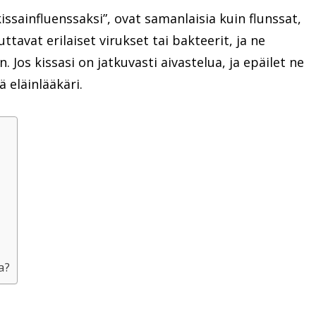
kissainfluenssaksi”, ovat samanlaisia kuin flunssat,
ttavat erilaiset virukset tai bakteerit, ja ne
 Jos kissasi on jatkuvasti aivastelua, ja epäilet ne
ä eläinlääkäri.
a?