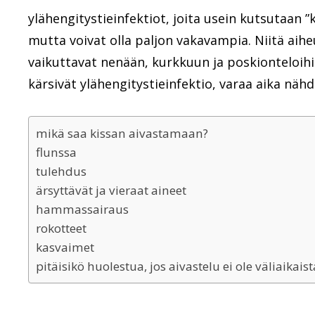
ylähengitystieinfektiot, joita usein kutsutaan ”
mutta voivat olla paljon vakavampia. Niitä aiheu
vaikuttavat nenään, kurkkuun ja poskionteloihin.
kärsivät ylähengitystieinfektio, varaa aika nähd
mikä saa kissan aivastamaan?
flunssa
tulehdus
ärsyttävät ja vieraat aineet
hammassairaus
rokotteet
kasvaimet
pitäisikö huolestua, jos aivastelu ei ole väliaikaist