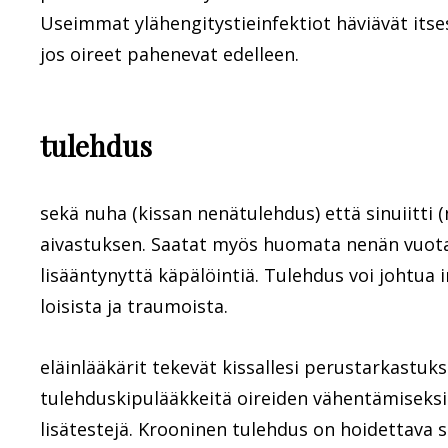
Useimmat ylähengitystieinfektiot häviävät itse
jos oireet pahenevat edelleen.
tulehdus
sekä nuha (kissan nenätulehdus) että sinuiitti 
aivastuksen. Saatat myös huomata nenän vuota
lisääntynyttä käpälöintiä. Tulehdus voi johtua 
loisista ja traumoista.
eläinlääkärit tekevät kissallesi perustarkastuks
tulehduskipulääkkeitä oireiden vähentämiseksi. 
lisätestejä. Krooninen tulehdus on hoidettava s