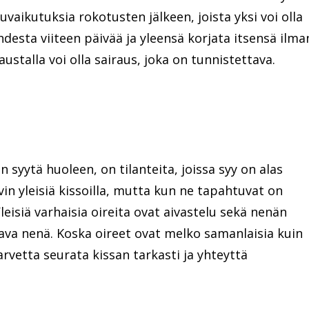
vaikutuksia rokotusten jälkeen, joista yksi voi olla
hdesta viiteen päivää ja yleensä korjata itsensä ilma
austalla voi olla sairaus, joka on tunnistettava.
 syytä huoleen, on tilanteita, joissa syy on alas
vin yleisiä kissoilla, mutta kun ne tapahtuvat on
leisiä varhaisia oireita ovat aivastelu sekä nenän
a nenä. Koska oireet ovat melko samanlaisia kuin
arvetta seurata kissan tarkasti ja yhteyttä