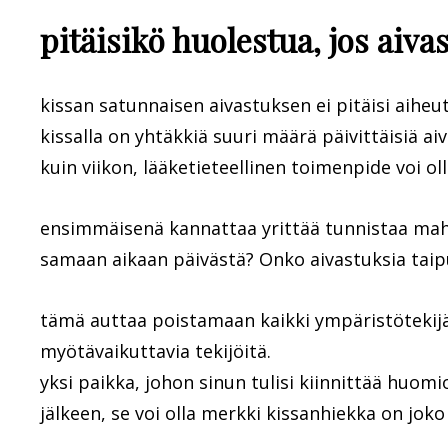
pitäisikö huolestua, jos aivas
kissan satunnaisen aivastuksen ei pitäisi aiheu
kissalla on yhtäkkiä suuri määrä päivittäisiä 
kuin viikon, lääketieteellinen toimenpide voi ol
ensimmäisenä kannattaa yrittää tunnistaa mahd
samaan aikaan päivästä? Onko aivastuksia taip
tämä auttaa poistamaan kaikki ympäristötekijät,
myötävaikuttavia tekijöitä.
yksi paikka, johon sinun tulisi kiinnittää huomi
jälkeen, se voi olla merkki kissanhiekka on joko 