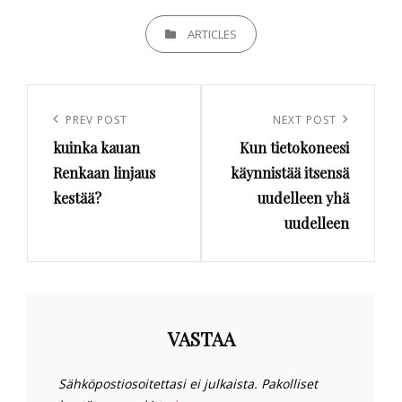
CATEGORIES
ARTICLES
Artikkelien
selaus
Previous
PREV POST
Next
NEXT POST
kuinka kauan
Kun tietokoneesi
Post
Post
Renkaan linjaus
käynnistää itsensä
kestää?
uudelleen yhä
uudelleen
VASTAA
Sähköpostiosoitettasi ei julkaista.
Pakolliset