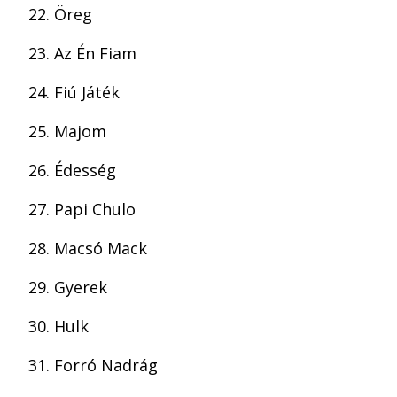
Öreg
Az Én Fiam
Fiú Játék
Majom
Édesség
Papi Chulo
Macsó Mack
Gyerek
Hulk
Forró Nadrág