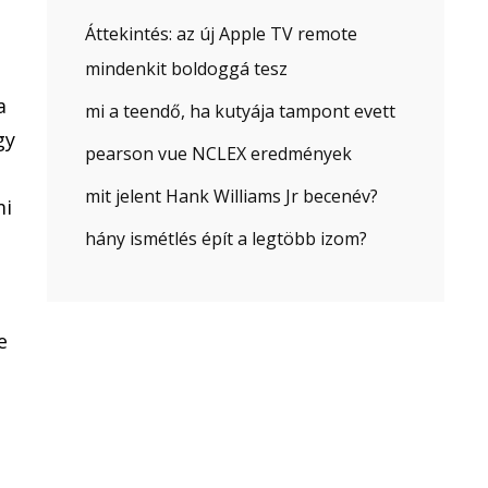
Áttekintés: az új Apple TV remote
mindenkit boldoggá tesz
a
mi a teendő, ha kutyája tampont evett
gy
pearson vue NCLEX eredmények
mit jelent Hank Williams Jr becenév?
mi
hány ismétlés épít a legtöbb izom?
e