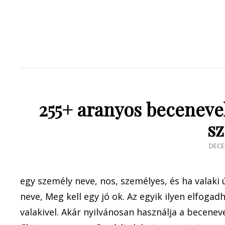
255+ aranyos becenevek
sz
POS
DECE
ON
egy személy neve, nos, személyes, és ha valaki
neve, Meg kell egy jó ok. Az egyik ilyen elfoga
valakivel. Akár nyilvánosan használja a becenev