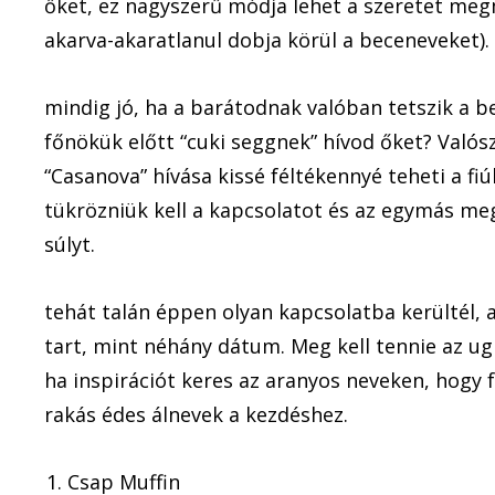
őket, ez nagyszerű módja lehet a szeretet me
akarva-akaratlanul dobja körül a beceneveket).
mindig jó, ha a barátodnak valóban tetszik a be
főnökük előtt “cuki seggnek” hívod őket? Való
“Casanova” hívása kissé féltékennyé teheti a fi
tükrözniük kell a kapcsolatot és az egymás me
súlyt.
tehát talán éppen olyan kapcsolatba kerültél, 
tart, mint néhány dátum. Meg kell tennie az ug
ha inspirációt keres az aranyos neveken, hogy fel
rakás édes álnevek a kezdéshez.
Csap Muffin