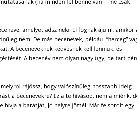
gmutatásának (ha minden fél benne van — ne csak
ceneve, amelyet adsz neki. El fognak ájulni, amikor 
színűleg nem. De más becenevek, például “herceg” va
úkat. A beceneveknek kedvesnek kell lenniük, és
gértését. A becenév nem olyan nagy ügy, de tart né
amelyről rájössz, hogy valószínűleg hosszabb ideig
rást a becenevekre? Ez a te hívásod, nem a miénk, d
hívja a barátját, Jó helyre jöttél. Már felsorolt egy