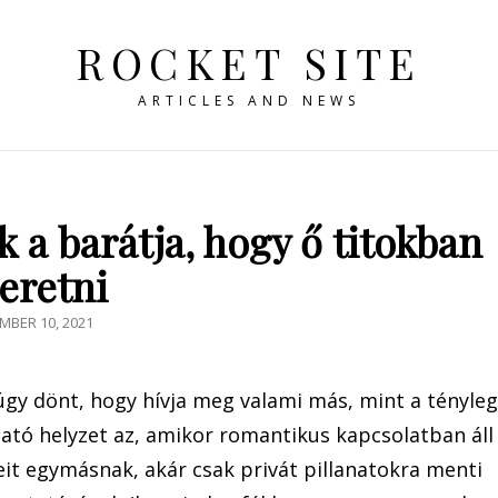
ROCKET SITE
ARTICLES AND NEWS
 a barátja, hogy ő titokban
eretni
TED
MBER 10, 2021
 úgy dönt, hogy hívja meg valami más, mint a tényle
dható helyzet az, amikor romantikus kapcsolatban áll
eit egymásnak, akár csak privát pillanatokra menti