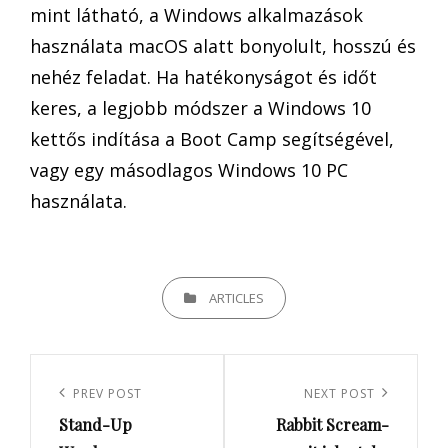
mint látható, a Windows alkalmazások
használata macOS alatt bonyolult, hosszú és
nehéz feladat. Ha hatékonyságot és időt
keres, a legjobb módszer a Windows 10
kettős indítása a Boot Camp segítségével,
vagy egy másodlagos Windows 10 PC
használata.
CATEGORIES
ARTICLES
Bejegyzés
navigáció
Previous
PREV POST
Next
NEXT POST
Stand-Up
Rabbit Scream-
Post
Post