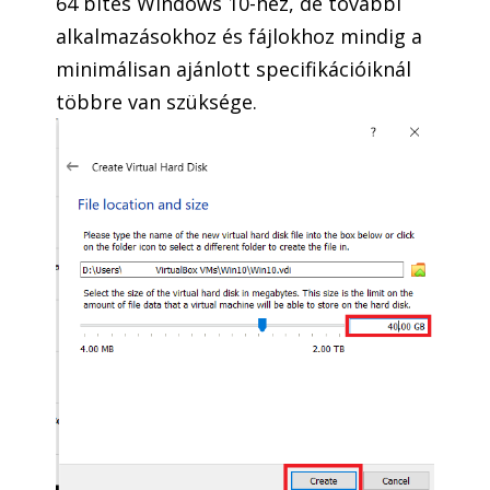
64 bites Windows 10-hez, de további
alkalmazásokhoz és fájlokhoz mindig a
minimálisan ajánlott specifikációiknál
többre van szüksége.