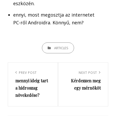
eszközén.
ennyi, most megosztja az internetet
PC-ről Androidra. Könnyű, nem?
CATEGORIES
ARTICLES
Bejegyzés
navigáció
Previous
PREV POST
Next
NEXT POST
mennyi ideig tart
Kérdezzen meg
Post
Post
a hidroszag
egy mérnököt
növekedése?