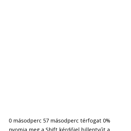
0 másodperc 57 másodperc térfogat 0%
nyomja meg a Shift kérdőjel billentyűt a