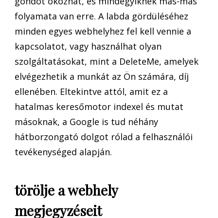
gondot okozhat, és mindegyiknek más-más
folyamata van erre. A labda gördüléséhez
minden egyes webhelyhez fel kell vennie a
kapcsolatot, vagy használhat olyan
szolgáltatásokat, mint a DeleteMe, amelyek
elvégezhetik a munkát az Ön számára, díj
ellenében. Eltekintve attól, amit ez a
hatalmas keresőmotor indexel és mutat
másoknak, a Google is tud néhány
hátborzongató dolgot rólad a felhasználói
tevékenységed alapján.
törölje a webhely
megjegyzéseit