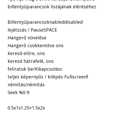
billentyűparancsok listájának eléréséhez
Billentyűparancsoknableddisabled
lejátszás / PauseSPACE
Hangerő növelése
Hangerő csökkentése ons
keresd előre, ons
keresd hátrafelé, ons
feliratok be/Kikapcsolásc
teljes képernyős / kilépés Fullscreenf
némítás/némítás
Seek %0-9
0.5x1x1.25×1.5x2x