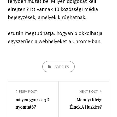
fényben mutat be. Milyen dolgokat kell
elrejteni? Itt vannak 13 közösségi média
bejegyzések, amelyek kirúghatnak.
ezután megtudhatja, hogyan blokkolhatja
egyszerűen a webhelyeket a Chrome-ban.
CATEGORIES
ARTICLES
Bejegyzés
navigáció
Previous
PREV POST
Next
NEXT POST
milyen gyors a 3D
Mennyi Ideig
Post
Post
nyomtató?
Élnek A Huskies?