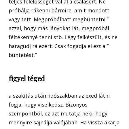
teljes felelősséget vállal a csalásért. Ne
próbálja rákenni bármire, amit mondott
vagy tett. Megpróbálhat” megbüntetni ”
azzal, hogy más lányokat lát, megpróbál
féltékennyé tenni stb. Légy felkészült, és ne
haragudj rá ezért. Csak fogadja el ezt a ”
büntetést.”
figyel téged
a szakítás utáni időszakban az exed látni
fogja, hogy viselkedsz. Bizonyos
szempontból, ez azt mutatja neki, hogy
mennyire sajnálja valójában. Ha vissza akarja