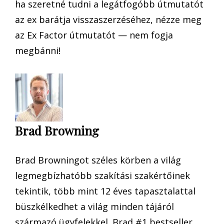
ha szeretné tudni a legátfogóbb útmutatót
az ex barátja visszaszerzéséhez, nézze meg
az Ex Factor útmutatót — nem fogja
megbánni!
Brad Browning
Brad Browningot széles körben a világ
legmegbízhatóbb szakítási szakértőinek
tekintik, több mint 12 éves tapasztalattal
büszkélkedhet a világ minden tájáról
származó ügyfelekkel. Brad #1 bestseller