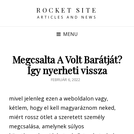
ROCKET SITE
ARTICLES AND NEWS
MENU
Megcsalta A Volt Barátját?
Így nyerheti vissza
POSTED
FEBRUÁR 6, 2022
ON
mivel jelenleg ezen a weboldalon vagy,
kétlem, hogy el kell magyaráznom neked,
miért rossz ötlet a szeretett személy
megcsalása, amelynek súlyos