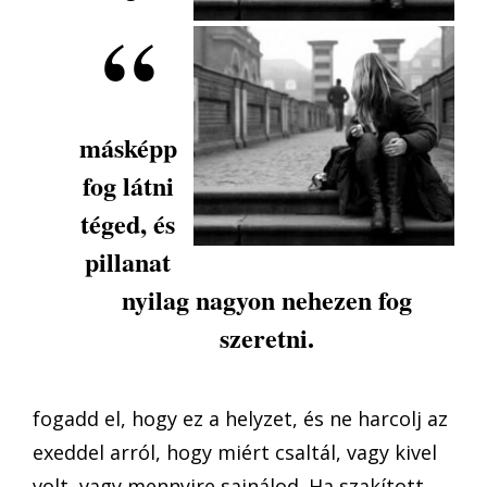
másképp
fog látni
téged, és
pillanat
nyilag nagyon nehezen fog
szeretni.
fogadd el, hogy ez a helyzet, és ne harcolj az
exeddel arról, hogy miért csaltál, vagy kivel
volt, vagy mennyire sajnálod. Ha szakított