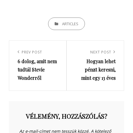
CATEGORIES
ARTICLES
Bejegyzés
navigáció
Previous
PREV POST
Next
NEXT POST
6 dolog, amit nem
Hogyan lehet
Post
Post
tudtál Stevie
pénzt keresni,
Wonderről
mint egy 13 éves
VÉLEMÉNY, HOZZÁSZÓLÁS?
Az e-mail-címet nem tesszük közzé.
A kötelező