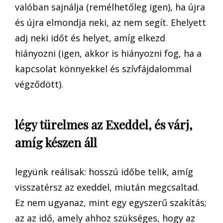
valóban sajnálja (remélhetőleg igen), ha újra
és újra elmondja neki, az nem segít. Ehelyett
adj neki időt és helyet, amíg elkezd
hiányozni (igen, akkor is hiányozni fog, ha a
kapcsolat könnyekkel és szívfájdalommal
végződött).
légy türelmes az Exeddel, és várj,
amíg készen áll
legyünk reálisak: hosszú időbe telik, amíg
visszatérsz az exeddel, miután megcsaltad.
Ez nem ugyanaz, mint egy egyszerű szakítás;
az az idő, amely ahhoz szükséges, hogy az