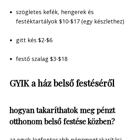
szögletes kefék, hengerek és
festéktartályok $10-$17 (egy készlethez)
gitt kés $2-$6
festő szalag $3-$18
GYIK a ház belső festéséről
hogyan takaríthatok meg pénzt
otthonom belső festése közben?
az egyik legfontosabb pénzmegtakarítási