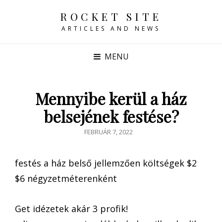
ROCKET SITE
ARTICLES AND NEWS
MENU
Mennyibe kerül a ház
belsejének festése?
POSTED
FEBRUÁR 7, 2022
ON
festés a ház belső jellemzően költségek $2
$6 négyzetméterenként
Get idézetek akár 3 profik!