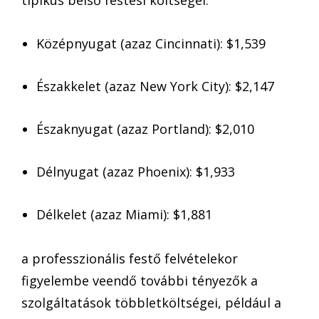
tipikus belső festési költségei:
Középnyugat (azaz Cincinnati): $1,539
Északkelet (azaz New York City): $2,147
Északnyugat (azaz Portland): $2,010
Délnyugat (azaz Phoenix): $1,933
Délkelet (azaz Miami): $1,881
a professzionális festő felvételekor
figyelembe veendő további tényezők a
szolgáltatások többletköltségei, például a