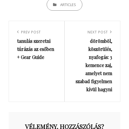
CATEGORIES
ARTICLES
Bejegyzés
navigáció
Previous
PREV POST
Next
NEXT POST
tanulás szeretni
dörömböl,
Post
Post
túrázás az esőben
köszörülés,
+ Gear Guide
nyafogás: 3
kemence zaj,
amelyet nem
szabad figyelmen
kívül hagyni
VÉLEMÉNY, HOZZÁSZÓLÁS?