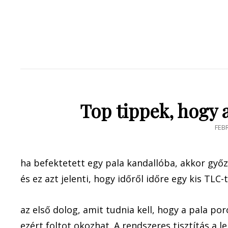
Top tippek, hogy 
POS
FEB
ON
ha befektetett egy pala kandallóba, akkor győz
és ez azt jelenti, hogy időről időre egy kis TLC-t
az első dolog, amit tudnia kell, hogy a pala por
ezért foltot okozhat. A rendszeres tisztítás a l