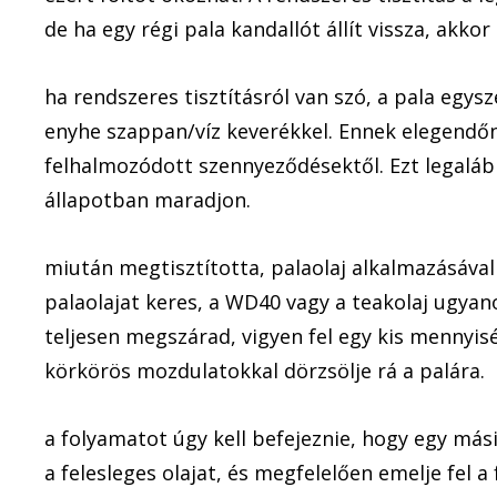
de ha egy régi pala kandallót állít vissza, akko
ha rendszeres tisztításról van szó, a pala egysze
enyhe szappan/víz keverékkel. Ennek elegendőn
felhalmozódott szennyeződésektől. Ezt legaláb
állapotban maradjon.
miután megtisztította, palaolaj alkalmazásával 
palaolajat keres, a WD40 vagy a teakolaj ugyan
teljesen megszárad, vigyen fel egy kis mennyisé
körkörös mozdulatokkal dörzsölje rá a palára.
a folyamatot úgy kell befejeznie, hogy egy másik
a felesleges olajat, és megfelelően emelje fel a 