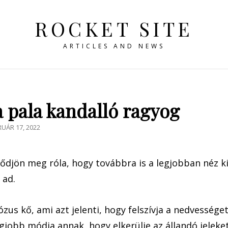
ROCKET SITE
ARTICLES AND NEWS
a pala kandalló ragyog
TED
RUÁR 17, 2022
ődjön meg róla, hogy továbbra is a legjobban néz ki
 ad.
ózus kő, ami azt jelenti, hogy felszívja a nedvességet
egjobb módja annak, hogy elkerülje az állandó jeleket