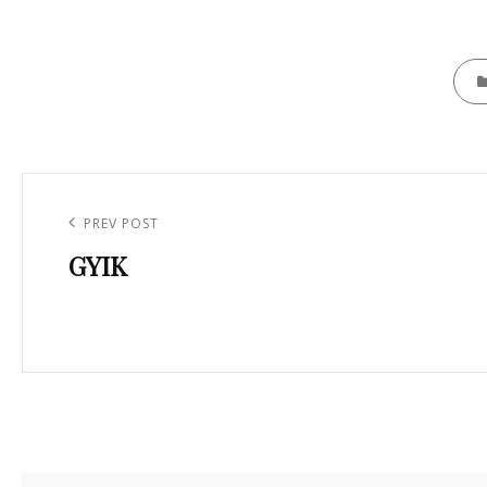
CATE
Bejegyzés
navigáció
Previous
PREV POST
GYIK
Post