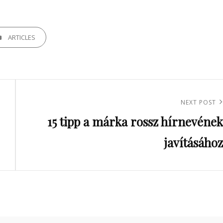
GORIES
ARTICLES
Next
NEXT POST
15 tipp a márka rossz hírnevének
Post
javításához