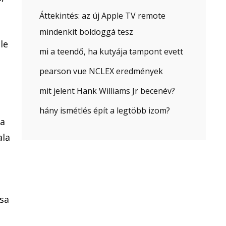
Áttekintés: az új Apple TV remote
mindenkit boldoggá tesz
le
mi a teendő, ha kutyája tampont evett
pearson vue NCLEX eredmények
mit jelent Hank Williams Jr becenév?
hány ismétlés épít a legtöbb izom?
Ha
ala
tsa