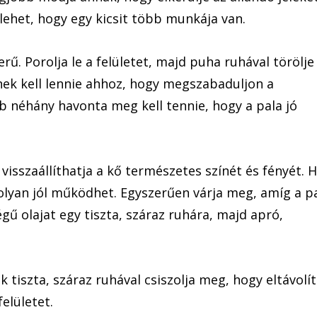
r lehet, hogy egy kicsit több munkája van.
rű. Porolja le a felületet, majd puha ruhával törölje 
ek kell lennie ahhoz, hogy megszabaduljon a
b néhány havonta meg kell tennie, hogy a pala jó
visszaállíthatja a kő természetes színét és fényét. 
olyan jól működhet. Egyszerűen várja meg, amíg a p
gű olajat egy tiszta, száraz ruhára, majd apró,
 tiszta, száraz ruhával csiszolja meg, hogy eltávolí
felületet.