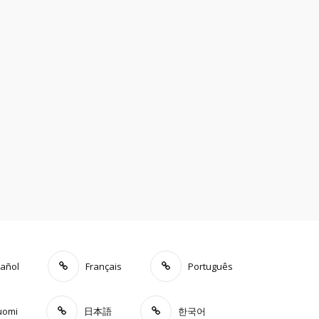
añol
Français
Português
uomi
日本語
한국어