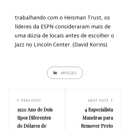
trabalhando com o Heisman Trust, os
líderes da ESPN consideraram mais de
uma dúzia de locais antes de escolher o
Jazz no Lincoln Center. (David Korins)
CATEGORIES
ARTICLES
Navegação
de
Previous
PREV POST
Next
NEXT POST
artigos
1921: Ano de Dois
4 Especialista
Post
Post
tipos Diferentes
Maneiras para
de Dólares de
Remover Preto