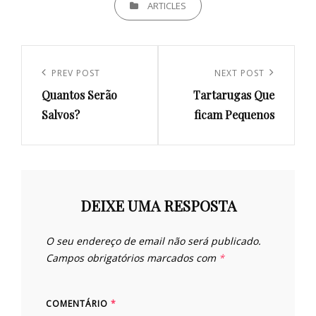
ARTICLES
Navegação
de
Previous
PREV POST
Next
NEXT POST
artigos
Quantos Serão
Tartarugas Que
Post
Post
Salvos?
ficam Pequenos
DEIXE UMA RESPOSTA
O seu endereço de email não será publicado.
Campos obrigatórios marcados com
*
COMENTÁRIO
*