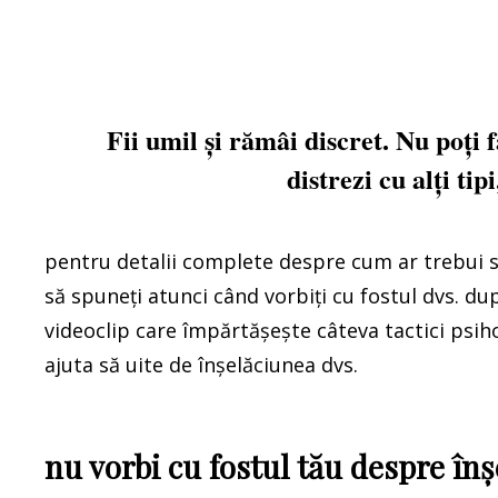
Fii umil și rămâi discret. Nu poți f
distrezi cu alți tip
pentru detalii complete despre cum ar trebui să
să spuneți atunci când vorbiți cu fostul dvs. du
videoclip care împărtășește câteva tactici psiho
ajuta să uite de înșelăciunea dvs.
nu vorbi cu fostul tău despre în