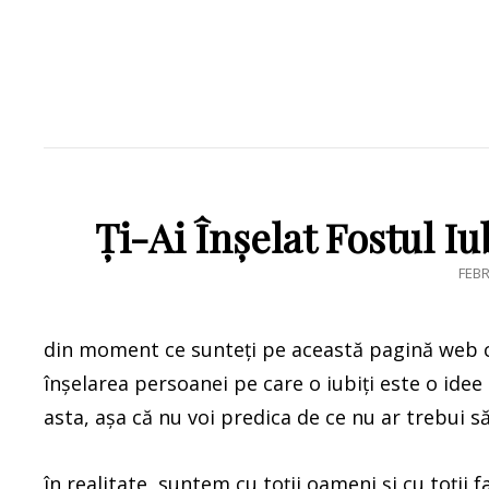
Ți-Ai Înșelat Fostul Iu
POS
FEBR
ON
din moment ce sunteți pe această pagină web ch
înșelarea persoanei pe care o iubiți este o idee
asta, așa că nu voi predica de ce nu ar trebui să-ț
în realitate, suntem cu toții oameni și cu toții