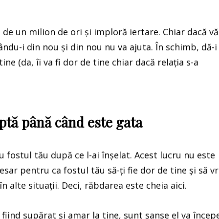
e de un milion de ori și imploră iertare. Chiar dacă vă
ndu-i din nou și din nou nu va ajuta. În schimb, dă-i
ine (da, îi va fi dor de tine chiar dacă relația s-a
eaptă până când este gata
u fostul tău după ce l-ai înșelat. Acest lucru nu este
sar pentru ca fostul tău să-ți fie dor de tine și să vr
n alte situații. Deci, răbdarea este cheia aici.
fiind supărat și amar la tine, sunt șanse el va încep