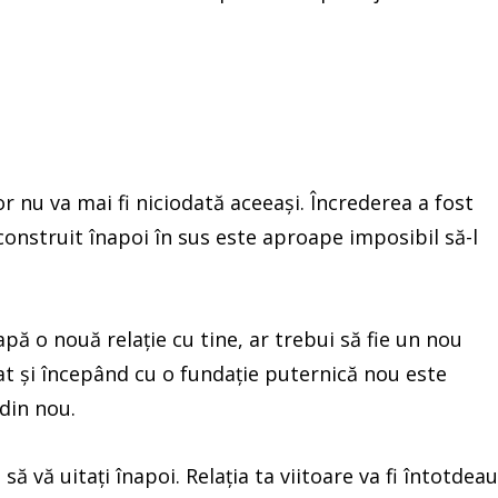
lor nu va mai fi niciodată aceeași. Încrederea a fost
 construit înapoi în sus este aproape imposibil să-l
apă o nouă relație cu tine, ar trebui să fie un nou
rat și începând cu o fundație puternică nou este
din nou.
să vă uitați înapoi. Relația ta viitoare va fi întotdea