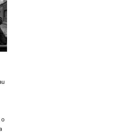
au
 o
a