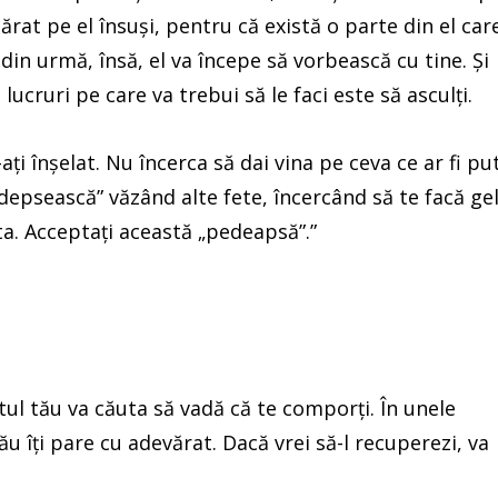
părat pe el însuși, pentru că există o parte din el car
din urmă, însă, el va începe să vorbească cu tine. Și
ucruri pe care va trebui să le faci este să asculți.
ți înșelat. Nu încerca să dai vina pe ceva ce ar fi pu
edepsească” văzând alte fete, încercând să te facă ge
sta. Acceptați această „pedeapsă”.”
tul tău va căuta să vadă că te comporți. În unele
rău îți pare cu adevărat. Dacă vrei să-l recuperezi, va