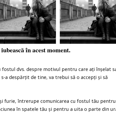
e iubească în acest moment.
u fostul dvs. despre motivul pentru care ați înșelat s
s-a despărțit de tine, va trebui să o accepți și să
și furie, întrerupe comunicarea cu fostul tău pentru
iunea în spatele tău și pentru a uita o parte din ur