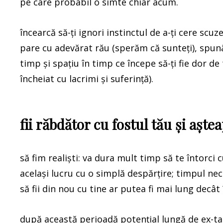
pe care probabil o simte chiar acum.
încearcă să-ți ignori instinctul de a-ți cere scuz
pare cu adevărat rău (sperăm că sunteți), spunâ
timp și spațiu în timp ce începe să-ți fie dor de t
încheiat cu lacrimi și suferință).
fii răbdător cu fostul tău și așt
să fim realiști: va dura mult timp să te întorci c
același lucru cu o simplă despărțire; timpul nece
să fii din nou cu tine ar putea fi mai lung decât î
după această perioadă potențial lungă de ex-ta 