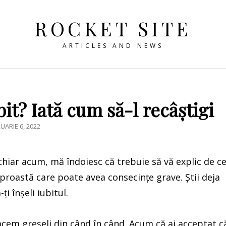
ROCKET SITE
ARTICLES AND NEWS
bit? Iată cum să-l recâștigi
TED
UARIE 6, 2022
iar acum, mă îndoiesc că trebuie să vă explic de c
 proastă care poate avea consecințe grave. Știi deja
i înșeli iubitul.
 facem greșeli din când în când. Acum că ai acceptat c