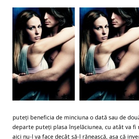
puteți beneficia de minciuna o dată sau de două 
departe puteți plasa înșelăciunea, cu atât va fi 
aici nu-l va face decât să-l rănească, așa că inv