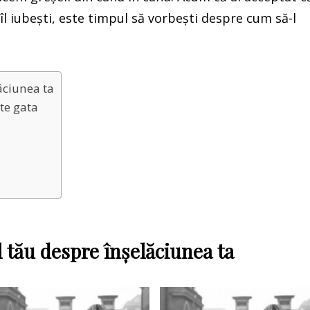
 îl iubești, este timpul să vorbești despre cum să-l
lăciunea ta
ste gata
l tău despre înșelăciunea ta