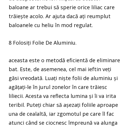
baloane ar trebui să sperie orice liliac care
trăiește acolo. Ar ajuta dacă ați reumplut
baloanele cu heliu în mod regulat.
8 Folosiți Folie De Aluminiu.
aceasta este o metodă eficientă de eliminare
bat. Este, de asemenea, cel mai ieftin veți
găsi vreodată. Luați niște folii de aluminiu și
agățați-le în jurul zonelor în care trăiesc
liliecii. Acesta va reflecta lumina și îi va irita
teribil. Puteți chiar să așezați foliile aproape
una de cealaltă, iar zgomotul pe care îl fac
atunci când se ciocnesc împreună va alunga