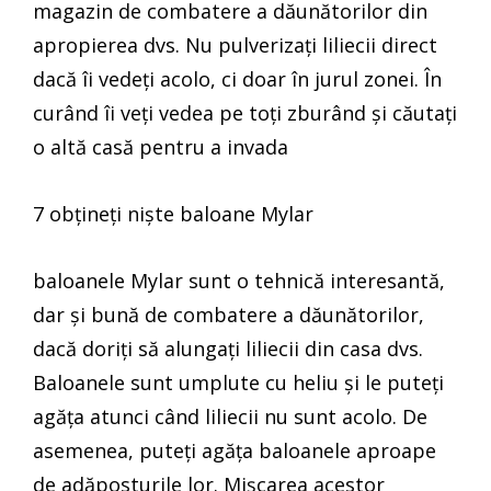
magazin de combatere a dăunătorilor din
apropierea dvs. Nu pulverizați liliecii direct
dacă îi vedeți acolo, ci doar în jurul zonei. În
curând îi veți vedea pe toți zburând și căutați
o altă casă pentru a invada
7 obțineți niște baloane Mylar
baloanele Mylar sunt o tehnică interesantă,
dar și bună de combatere a dăunătorilor,
dacă doriți să alungați liliecii din casa dvs.
Baloanele sunt umplute cu heliu și le puteți
agăța atunci când liliecii nu sunt acolo. De
asemenea, puteți agăța baloanele aproape
de adăposturile lor. Mișcarea acestor