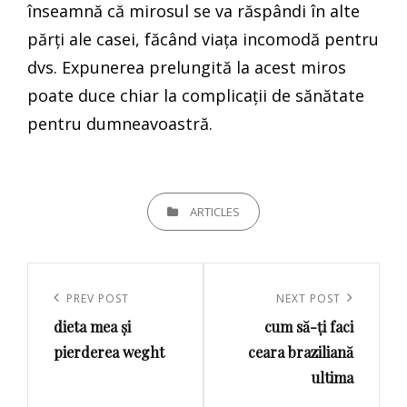
înseamnă că mirosul se va răspândi în alte
părți ale casei, făcând viața incomodă pentru
dvs. Expunerea prelungită la acest miros
poate duce chiar la complicații de sănătate
pentru dumneavoastră.
CATEGORIES
ARTICLES
Navigare
în
Previous
PREV POST
Next
NEXT POST
articole
dieta mea și
cum să-ți faci
Post
Post
pierderea weght
ceara braziliană
ultima