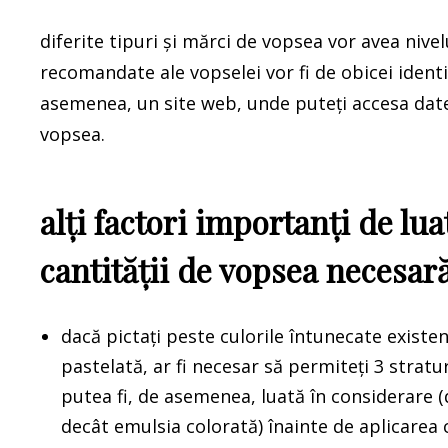
diferite tipuri și mărci de vopsea vor avea nive
recomandate ale vopselei vor fi de obicei identi
asemenea, un site web, unde puteți accesa datel
vopsea.
alți factori importanți de lua
cantității de vopsea necesar
dacă pictați peste culorile întunecate existent
pastelată, ar fi necesar să permiteți 3 stratur
putea fi, de asemenea, luată în considerare (
decât emulsia colorată) înainte de aplicarea 