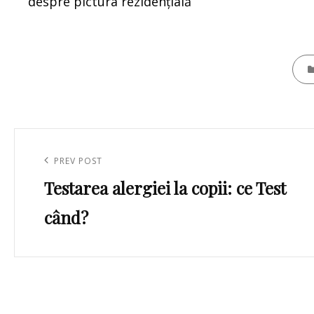
despre pictura rezidențială
CATE
Navigare
în
Previous
PREV POST
articole
Testarea alergiei la copii: ce Test
Post
când?