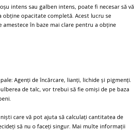
 roșu intens sau galben intens, poate fi necesar să vă
 a obține opacitate completă. Acest lucru se
se amestece în baze mai clare pentru a obține
e: Agenți de încărcare, lianți, lichide și pigmenți.
ulberea de talc, vor trebui să fie omiși de pe baza
beni.
niști care vă pot ajuta să calculați cantitatea de
cideți să nu o faceți singur. Mai multe informații