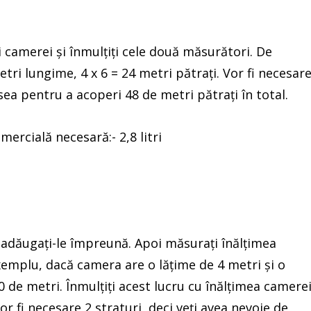
 camerei și înmulțiți cele două măsurători. De
ri lungime, 4 x 6 = 24 metri pătrați. Vor fi necesare
sea pentru a acoperi 48 de metri pătrați în total.
ercială necesară:- 2,8 litri
 adăugați-le împreună. Apoi măsurați înălțimea
xemplu, dacă camera are o lățime de 4 metri și o
 de metri. Înmulțiți acest lucru cu înălțimea camerei
or fi necesare 2 straturi, deci veți avea nevoie de