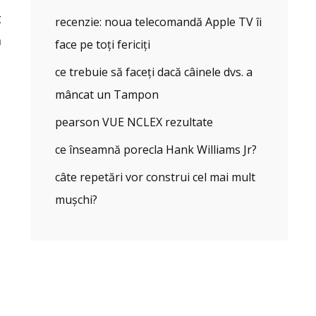
t
recenzie: noua telecomandă Apple TV îi
ă
face pe toți fericiți
ce trebuie să faceți dacă câinele dvs. a
mâncat un Tampon
pearson VUE NCLEX rezultate
ce înseamnă porecla Hank Williams Jr?
câte repetări vor construi cel mai mult
mușchi?