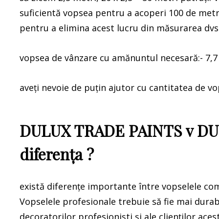
suficientă vopsea pentru a acoperi 100 de metri 
pentru a elimina acest lucru din măsurarea dvs
vopsea de vânzare cu amănuntul necesară:- 7,7 li
aveți nevoie de puțin ajutor cu cantitatea de v
DULUX TRADE PAINTS v DUL
diferența ?
există diferențe importante între vopselele co
Vopselele profesionale trebuie să fie mai durabi
decoratorilor profesioniști și ale clienților aces