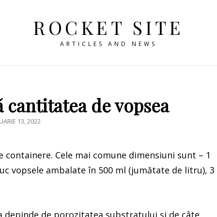
ROCKET SITE
ARTICLES AND NEWS
 cantitatea de vopsea
TED
UARIE 13, 2022
de containere. Cele mai comune dimensiuni sunt – 1
produc vopsele ambalate în 500 ml (jumătate de litru), 3
a depinde de porozitatea substratului și de câte