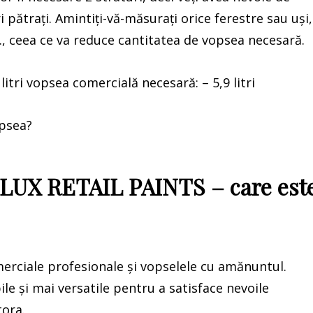
pătrați. Amintiți-vă-măsurați orice ferestre sau uși,
., ceea ce va reduce cantitatea de vopsea necesară.
tri vopsea comercială necesară: – 5,9 litri
opsea?
UX RETAIL PAINTS – care est
merciale profesionale și vopselele cu amănuntul.
le și mai versatile pentru a satisface nevoile
tora.