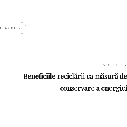
GORIES
ARTICLES
Next
NEXT POST
Beneficiile reciclării ca măsură de
Post
conservare a energiei