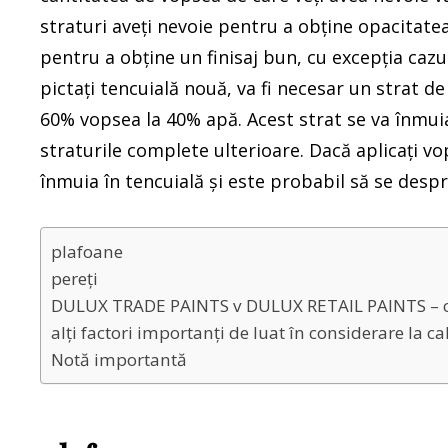
straturi aveți nevoie pentru a obține opacitate
pentru a obține un finisaj bun, cu excepția cazu
pictați tencuială nouă, va fi necesar un strat
60% vopsea la 40% apă. Acest strat se va înmuia
straturile complete ulterioare. Dacă aplicați v
înmuia în tencuială și este probabil să se despr
plafoane
pereți
DULUX TRADE PAINTS v DULUX RETAIL PAINTS – car
alți factori importanți de luat în considerare la c
Notă importantă