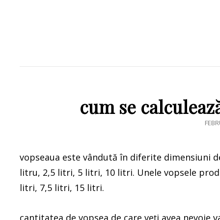
cum se calculează
POS
FEBR
ON
vopseaua este vândută în diferite dimensiuni 
litru, 2,5 litri, 5 litri, 10 litri. Unele vopsele 
litri, 7,5 litri, 15 litri.
cantitatea de vopsea de care veți avea nevoie v