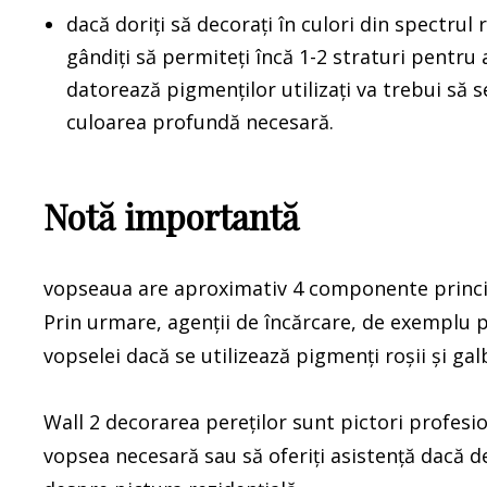
dacă doriți să decorați în culori din spectrul
gândiți să permiteți încă 1-2 straturi pentru
datorează pigmenților utilizați va trebui să 
culoarea profundă necesară.
Notă importantă
vopseaua are aproximativ 4 componente principal
Prin urmare, agenții de încărcare, de exemplu p
vopselei dacă se utilizează pigmenți roșii și gal
Wall 2 decorarea pereților sunt pictori profesio
vopsea necesară sau să oferiți asistență dacă de