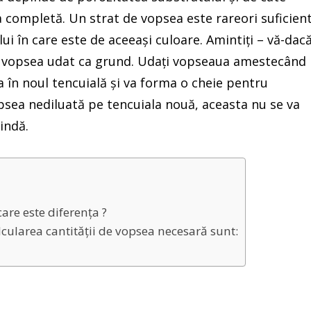
a completă. Un strat de vopsea este rareori suficien
lui în care este de aceeași culoare. Amintiți – vă-dac
 de vopsea udat ca grund. Udați vopseaua amestecând
 în noul tencuială și va forma o cheie pentru
opsea nediluată pe tencuiala nouă, aceasta nu se va
indă.
e este diferența ?
alcularea cantității de vopsea necesară sunt: