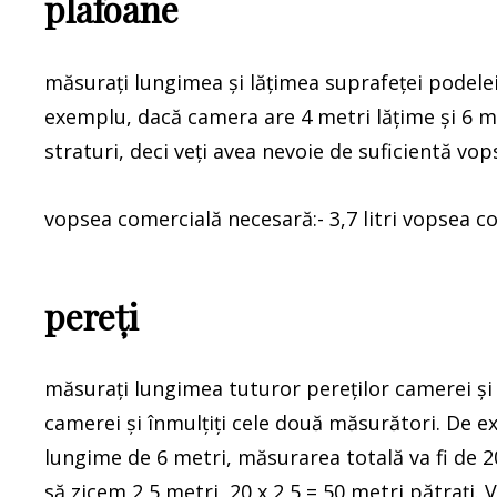
plafoane
măsurați lungimea și lățimea suprafeței podelei
exemplu, dacă camera are 4 metri lățime și 6 met
straturi, deci veți avea nevoie de suficientă vop
vopsea comercială necesară:- 3,7 litri vopsea com
pereți
măsurați lungimea tuturor pereților camerei și
camerei și înmulțiți cele două măsurători. De e
lungime de 6 metri, măsurarea totală va fi de 20
să zicem 2,5 metri, 20 x 2,5 = 50 metri pătrați. V