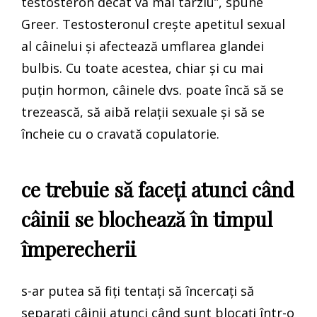
testosteron decât va mai târziu”, spune
Greer. Testosteronul crește apetitul sexual
al câinelui și afectează umflarea glandei
bulbis. Cu toate acestea, chiar și cu mai
puțin hormon, câinele dvs. poate încă să se
trezească, să aibă relații sexuale și să se
încheie cu o cravată copulatorie.
ce trebuie să faceți atunci când
câinii se blochează în timpul
împerecherii
s-ar putea să fiți tentați să încercați să
separați câinii atunci când sunt blocați într-o