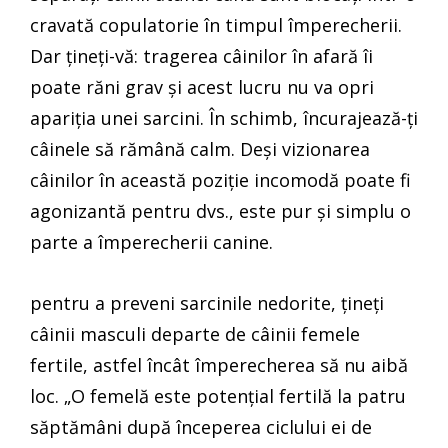
cravată copulatorie în timpul împerecherii.
Dar țineți-vă: tragerea câinilor în afară îi
poate răni grav și acest lucru nu va opri
apariția unei sarcini. În schimb, încurajează-ți
câinele să rămână calm. Deși vizionarea
câinilor în această poziție incomodă poate fi
agonizantă pentru dvs., este pur și simplu o
parte a împerecherii canine.
pentru a preveni sarcinile nedorite, țineți
câinii masculi departe de câinii femele
fertile, astfel încât împerecherea să nu aibă
loc. „O femelă este potențial fertilă la patru
săptămâni după începerea ciclului ei de