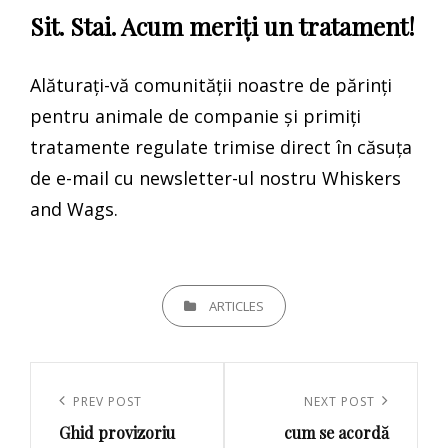
Sit. Stai. Acum meriți un tratament!
Alăturați-vă comunității noastre de părinți
pentru animale de companie și primiți
tratamente regulate trimise direct în căsuța
de e-mail cu newsletter-ul nostru Whiskers
and Wags.
CATEGORIES
ARTICLES
Navigare
în
Previous
PREV POST
Next
NEXT POST
articole
Ghid provizoriu
cum se acordă
Post
Post