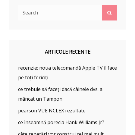
Search
Search
for:
ARTICOLE RECENTE
recenzie: noua telecomandă Apple TV îi face
pe toți fericiți
ce trebuie să faceți dacă câinele dvs. a
mâncat un Tampon
pearson VUE NCLEX rezultate
ce înseamnă porecla Hank Williams Jr?
câte repetări vor construi cel mai mult