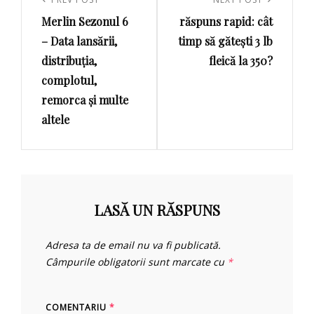
în
Previous
Next
articole
Merlin Sezonul 6
răspuns rapid: cât
Post
Post
– Data lansării,
timp să gătești 3 lb
distribuția,
fleică la 350?
complotul,
remorca și multe
altele
LASĂ UN RĂSPUNS
Adresa ta de email nu va fi publicată.
Câmpurile obligatorii sunt marcate cu
*
COMENTARIU
*