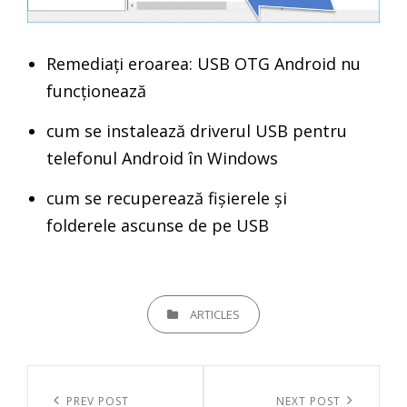
Remediați eroarea: USB OTG Android nu
funcționează
cum se instalează driverul USB pentru
telefonul Android în Windows
cum se recuperează fișierele și
folderele ascunse de pe USB
CATEGORIES
ARTICLES
Navigare
în
Previous
PREV POST
Next
NEXT POST