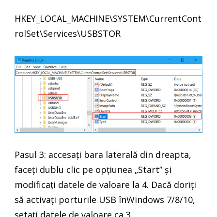
HKEY_LOCAL_MACHINE\SYSTEM\CurrentCont
rolSet\Services\USBSTOR
Pasul 3: accesați bara laterală din dreapta,
faceți dublu clic pe opțiunea „Start” și
modificați datele de valoare la 4. Dacă doriți
să activați porturile USB înWindows 7/8/10,
setați datele de valoare ca 3.