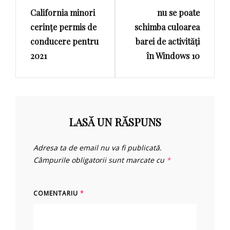
articole
California minori
nu se poate
Post
Post
cerințe permis de
schimba culoarea
conducere pentru
barei de activități
2021
în Windows 10
LASĂ UN RĂSPUNS
Adresa ta de email nu va fi publicată.
Câmpurile obligatorii sunt marcate cu
*
COMENTARIU
*