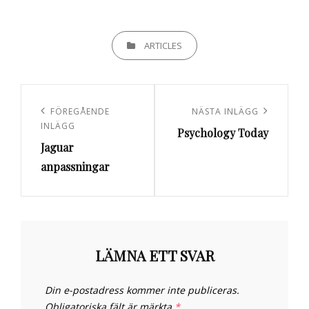
KATEGORIER
ARTICLES
Inläggsnavigering
Föregående
FÖREGÅENDE
Nästa
NÄSTA INLÄGG
INLÄGG
Psychology Today
inlägg
inlägg
Jaguar
anpassningar
LÄMNA ETT SVAR
Din e-postadress kommer inte publiceras.
Obligatoriska fält är märkta
*