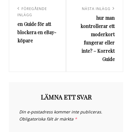
Inläggsnavigering
Föregående
FÖREGÅENDE
Nästa
NÄSTA INLÄGG
INLÄGG
hur man
inlägg
inlägg
en Guide för att
kontrollerar ett
blockera en eBay-
moderkort
köpare
fungerar eller
inte? – Korrekt
Guide
LÄMNA ETT SVAR
Din e-postadress kommer inte publiceras.
Obligatoriska fält är märkta
*