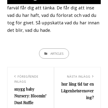
farväl får dig att tänka. De får dig att inse
vad du har haft, vad du förlorat och vad du
tog för givet. Så uppskatta vad du har innan
det blir, vad du hade.
KATEGORIER
ARTICLES
Inläggsnavigering
Föregående
FÖREGÅENDE
Nästa
NÄSTA INLÄGG
INLÄGG
hur lång tid tar en
inlägg
inlägg
snygg baby
Lägenhetsrenover
Nursery: Bloomin’
ing?
Dust Ruffle