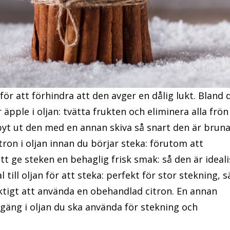
n för att förhindra att den avger en dålig lukt. Bland 
 äpple i oljan: tvätta frukten och eliminera alla frön
byt ut den med en annan skiva så snart den är bruna
itron i oljan innan du börjar steka: förutom att
t ge steken en behaglig frisk smak: så den är ideali
 till oljan för att steka: perfekt för stor stekning, s
 viktigt att använda en obehandlad citron. En annan
t gäng i oljan du ska använda för stekning och