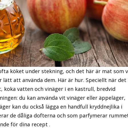
fta köket under stekning, och det här är mat som v
blir lätt att använda dem. Här är hur. Speciellt när det
, koka vatten och vinäger i en kastrull, bredvid
ningen: du kan använda vit vinäger eller äppeläger,
näger kan du också lägga en handfull kryddnejlika i
erar de dåliga dofterna och som parfymerar rummet
ände för dina recept .