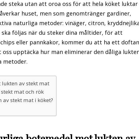
de steka utan att oroa oss för att hela köket luktar
 påverkar huset, men som genomtränger gardiner,
ktiva naturliga metoder: vinäger, citron, kryddnejlika
ska följas när du steker dina måltider, för att
 chips eller pannkakor, kommer du att ha ett dofta
åt oss upptäcka hur man eliminerar den dåliga lukte
va metoder.
t lukten av stekt mat
 stekt mat och rök
 av stekt mat i köket?
aturliga botemedel mot lukten av