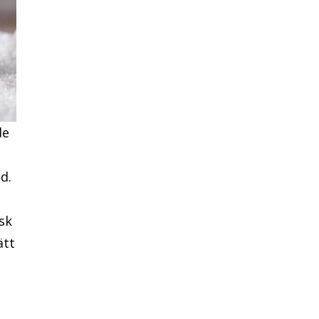
de
d.
sk
ätt