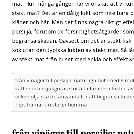
mat. Hur många gånger har vi önskat att vi kun
stekt mat? Det är en dålig lukt som inte bara
kläder och hår. Men det finns några riktigt effe
persilja, förutom de försiktighetsåtgärder som 
begränsa skadan. Oavsett om det är stekt fisk,
kök utan den typiska lukten av stekt mat. Så l
av stekt mat från huset med enkla och effekti
från vinäger till persilja: naturliga botemedel mo
vatten och mjukgörare för att eliminera lukten av
vilken olja ska du använda för att begränsa lukten
Tips för när du steker hemma
från vinäger till persilja: n