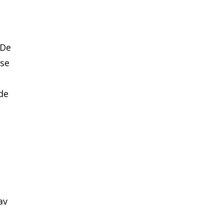
 De
 se
de
av