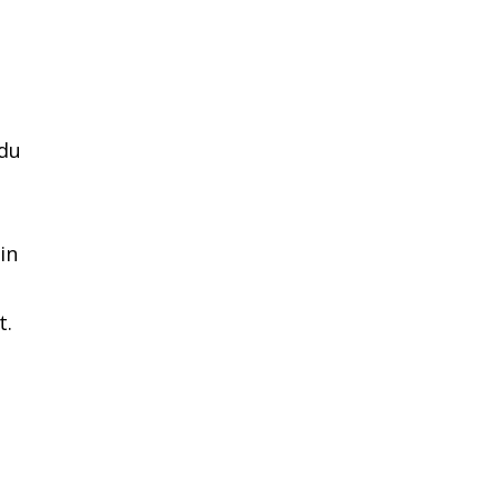
 du
in
t.