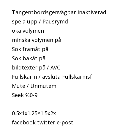
Tangentbordsgenvägbar inaktiverad
spela upp / Pausrymd
öka volymen
minska volymen på
Sök framåt på
Sök bakåt på
bildtexter på / AVC
Fullskärm / avsluta Fullskärmsf
Mute / Unmutem
Seek %0-9
0.5x1x1.25×1.5x2x
facebook twitter e-post