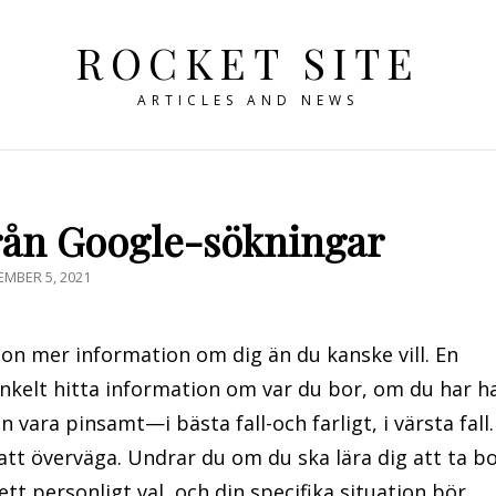
ROCKET SITE
ARTICLES AND NEWS
 från Google-sökningar
ICERAT
MBER 5, 2021
on mer information om dig än du kanske vill. En
enkelt hitta information om var du bor, om du har h
vara pinsamt—i bästa fall-och farligt, i värsta fall.
att överväga. Undrar du om du ska lära dig att ta b
ett personligt val, och din specifika situation bör