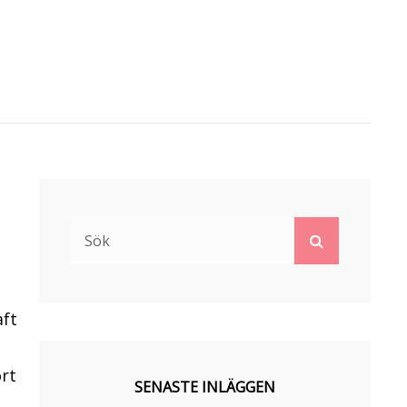
Sök
Sök
efter:
aft
ort
SENASTE INLÄGGEN