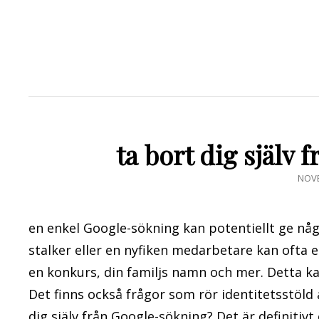
ta bort dig själv
PUBL
NOVE
DEN
en enkel Google-sökning kan potentiellt ge någ
stalker eller en nyfiken medarbetare kan ofta 
en konkurs, din familjs namn och mer. Detta kan 
Det finns också frågor som rör identitetsstöld 
dig själv från Google-sökning? Det är definitivt 