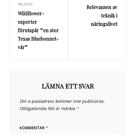
INLÄGG
Relevansen av
inlägg
inlägg
Wildflower-
teknik i
experter
näringslivet
förutspår ”en stor
Texas Bluebonnet-
vår”
LÄMNA ETT SVAR
Din e-postadress kommer inte publiceras.
Obligatoriska fält är märkta
*
KOMMENTAR
*