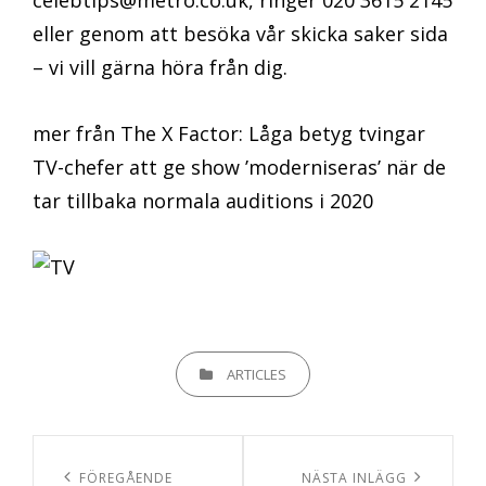
celebtips@metro.co.uk
, ringer 020 3615 2145
eller genom att besöka vår skicka saker sida
– vi vill gärna höra från dig.
mer från The X Factor: Låga betyg tvingar
TV-chefer att ge show ’moderniseras’ när de
tar tillbaka normala auditions i 2020
KATEGORIER
ARTICLES
Inläggsnavigering
Föregående
FÖREGÅENDE
Nästa
NÄSTA INLÄGG