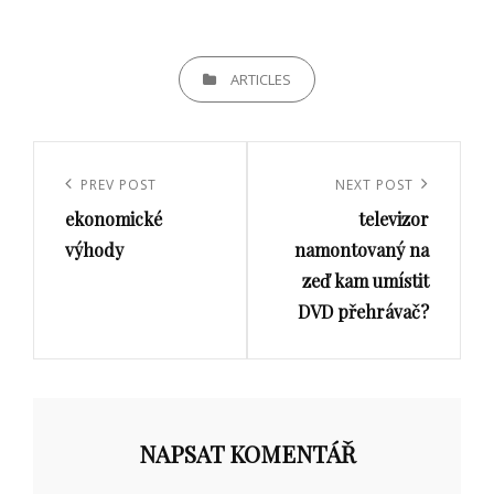
CATEGORIES
ARTICLES
Navigace
pro
Previous
PREV POST
Next
NEXT POST
příspěvek
ekonomické
televizor
Post
Post
výhody
namontovaný na
zeď kam umístit
DVD přehrávač?
NAPSAT KOMENTÁŘ