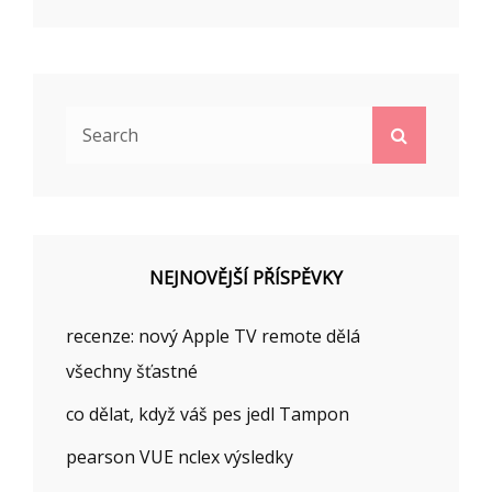
Search
Search
for:
NEJNOVĚJŠÍ PŘÍSPĚVKY
recenze: nový Apple TV remote dělá
všechny šťastné
co dělat, když váš pes jedl Tampon
pearson VUE nclex výsledky