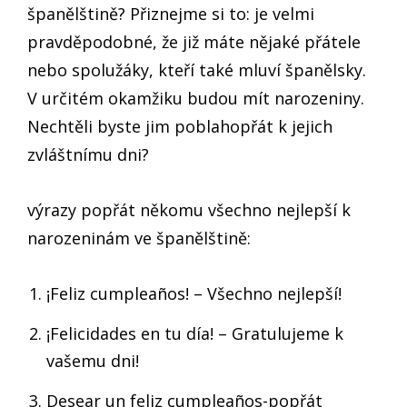
španělštině? Přiznejme si to: je velmi
pravděpodobné, že již máte nějaké přátele
nebo spolužáky, kteří také mluví španělsky.
V určitém okamžiku budou mít narozeniny.
Nechtěli byste jim poblahopřát k jejich
zvláštnímu dni?
výrazy popřát někomu všechno nejlepší k
narozeninám ve španělštině:
¡Feliz cumpleaños! – Všechno nejlepší!
¡Felicidades en tu día! – Gratulujeme k
vašemu dni!
Desear un feliz cumpleaños-popřát