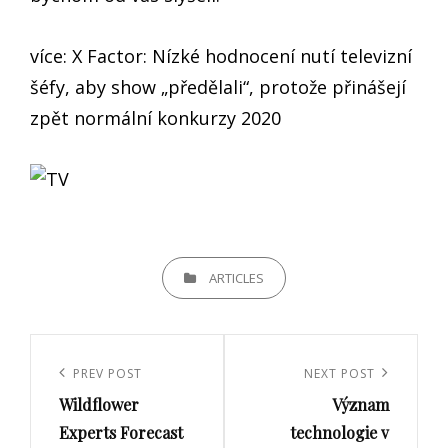
více: X Factor: Nízké hodnocení nutí televizní
šéfy, aby show „předělali“, protože přinášejí
zpět normální konkurzy 2020
CATEGORIES
ARTICLES
Navigace
pro
Previous
PREV POST
Next
NEXT POST
příspěvek
Wildflower
Význam
Post
Post
Experts Forecast
technologie v