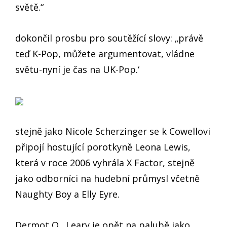
světě.“
dokončil prosbu pro soutěžící slovy: „právě
teď K-Pop, můžete argumentovat, vládne
světu-nyní je čas na UK-Pop.‘
stejně jako Nicole Scherzinger se k Cowellovi
připojí hostující porotkyně Leona Lewis,
která v roce 2006 vyhrála X Factor, stejně
jako odborníci na hudební průmysl včetně
Naughty Boy a Elly Eyre.
Dermot O ‚ Leary je opět na palubě jako