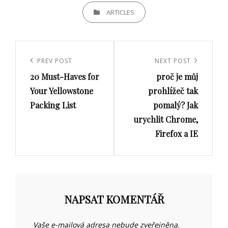
CATEGORIES
ARTICLES
Navigace
pro
Previous
PREV POST
Next
NEXT POST
příspěvek
20 Must-Haves for
proč je můj
Post
Post
Your Yellowstone
prohlížeč tak
Packing List
pomalý? Jak
urychlit Chrome,
Firefox a IE
NAPSAT KOMENTÁŘ
Vaše e-mailová adresa nebude zveřejněna.