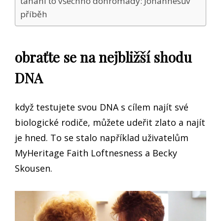
tahání to všechno dohromady: Johannesův
příběh
obraťte se na nejbližší shodu
DNA
když testujete svou DNA s cílem najít své
biologické rodiče, můžete udeřit zlato a najít
je hned. To se stalo například uživatelům
MyHeritage Faith Loftnesness a Becky
Skousen.