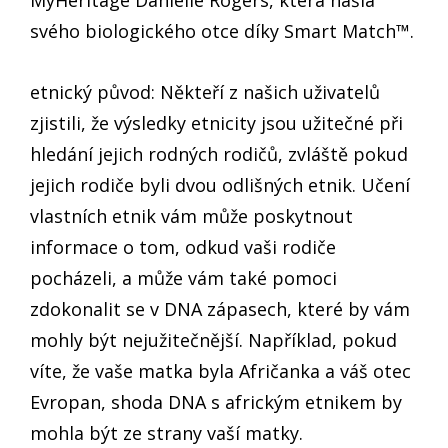
MyHeritage Danielle Rogers, která našla
svého biologického otce díky Smart Match™.
etnický původ: Někteří z našich uživatelů
zjistili, že výsledky etnicity jsou užitečné při
hledání jejich rodných rodičů, zvláště pokud
jejich rodiče byli dvou odlišných etnik. Učení
vlastních etnik vám může poskytnout
informace o tom, odkud vaši rodiče
pocházeli, a může vám také pomoci
zdokonalit se v DNA zápasech, které by vám
mohly být nejužitečnější. Například, pokud
víte, že vaše matka byla Afričanka a váš otec
Evropan, shoda DNA s africkým etnikem by
mohla být ze strany vaší matky.