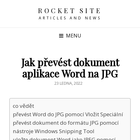
ROCKET SITE
ARTICLES AND NEWS
MENU
Jak převést dokument
aplikace Word na JPG
POSTED
23 LEDNA, 2022
ON
co vědět
převést Word do JPG pomocí Vložit Speciální
převést dokument do formátu JPG pomocí
nástroje Windows Snipping Tool
uložte dokument Word jako JPEG pomocí