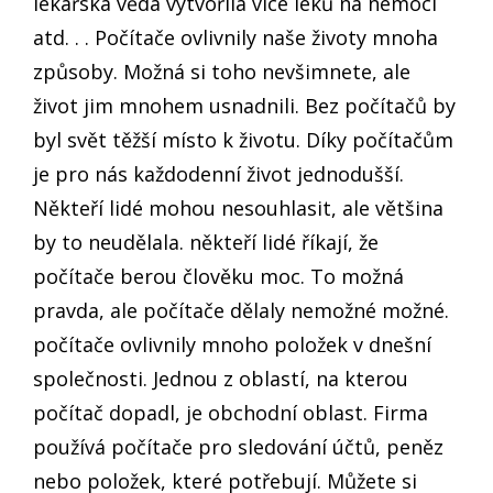
lékařská věda vytvořila více léků na nemoci
atd. . . Počítače ovlivnily naše životy mnoha
způsoby. Možná si toho nevšimnete, ale
život jim mnohem usnadnili. Bez počítačů by
byl svět těžší místo k životu. Díky počítačům
je pro nás každodenní život jednodušší.
Někteří lidé mohou nesouhlasit, ale většina
by to neudělala. někteří lidé říkají, že
počítače berou člověku moc. To možná
pravda, ale počítače dělaly nemožné možné.
počítače ovlivnily mnoho položek v dnešní
společnosti. Jednou z oblastí, na kterou
počítač dopadl, je obchodní oblast. Firma
používá počítače pro sledování účtů, peněz
nebo položek, které potřebují. Můžete si