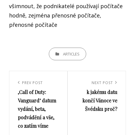
všimnout, že podnikatelé používají počítače
hodně, zejména přenosné počítače,
přenosné počítače
CATEGORIES
ARTICLES
Navigace
pro
Previous
PREV POST
Next
NEXT POST
příspěvek
‚Call of Duty:
k jakému datu
Post
Post
Vanguard‘ datum
končí Vánoce ve
vydání, beta,
Švédsku proč?
podvádění a vše,
co zatím víme