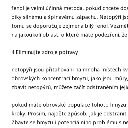
fenol je velmi účinná metoda, pokud chcete do
díky silnému a špinavému zápachu. Netopýři jso
tomu se doporučuje zejména bílý fenol. Vezměte n
na jakoukoli oblast, o které máte podezření, že 
4 Eliminujte zdroje potravy
netopýři jsou přitahováni na mnoha místech kv
obrovských koncentrací hmyzu, jako jsou můry,
zbavit netopýrů, můžete začít odstraněním jeji
pokud máte obrovské populace tohoto hmyzu l
kroky. Prosím, najděte způsob, jak je odstrani
Zbavte se hmyzu i potenciálního problému s n