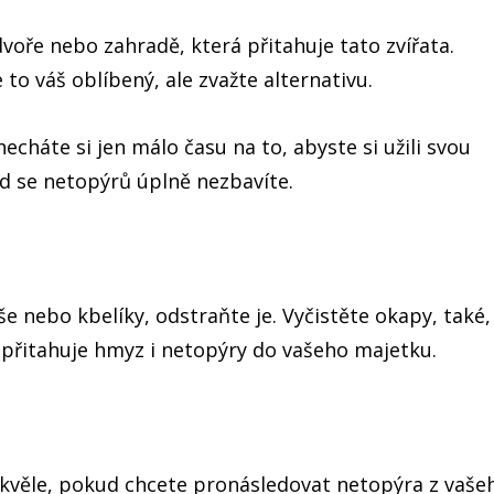
dvoře nebo zahradě, která přitahuje tato zvířata.
o váš oblíbený, ale zvažte alternativu.
cháte si jen málo času na to, abyste si užili svou
d se netopýrů úplně nezbavíte.
e nebo kbelíky, odstraňte je. Vyčistěte okapy, také,
 přitahuje hmyz i netopýry do vašeho majetku.
skvěle, pokud chcete pronásledovat netopýra z vaše