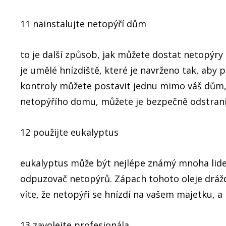
11 nainstalujte netopýří dům
to je další způsob, jak můžete dostat netopýry
je umělé hnízdiště, které je navrženo tak, aby 
kontroly můžete postavit jednu mimo váš dům, a
netopýřího domu, můžete je bezpečně odstrani
12 použijte eukalyptus
eukalyptus může být nejlépe známý mnoha lidem 
odpuzovač netopýrů. Zápach tohoto oleje dráždí
víte, že netopýři se hnízdí na vašem majetku, 
13 zavolejte profesionála