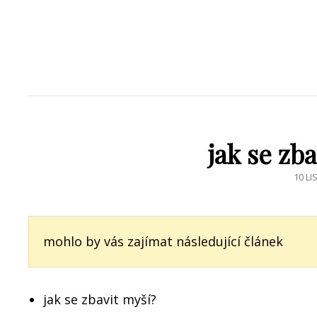
jak se zb
POST
10 LI
ON
mohlo by vás zajímat následující článek
jak se zbavit myší?