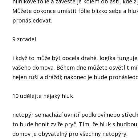
hliníkové fólie a zavěste je kolem oblastí, kde ž
Můžete dokonce umístit fólie blízko sebe a hluk
pronásledovat.
9 zrcadel
i když to může být docela drahé, logika funguj
vašeho domova. Během dne můžete osvětlit míst
nejen ruší a dráždí; nakonec je bude pronásledo
10 udělejte nějaký hluk
netopýr se nachází uvnitř podkroví nebo střech
to bude honit zvíře pryč. Tím, že hluk s hudbou
domov je obyvatelný pro všechny netopýry.