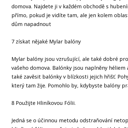
domova. Najdete ji v každém obchodě s hubením
přímo, pokud je vidíte tam, ale jen kolem oblast
dům napadnout
7 získat nějaké Mylar balóny
Mylar balóny jsou vzrušující, ale také dobré p
vašeho domova. Balónky jsou naplněny héliem a
také zavěsit balónky v blízkosti jejich hřišť. 
který tam žije. Pomohlo by, kdybyste balóny pr
8 Použijte Hliníkovou Fólii.
Jedná se o účinnou metodu odstraňování netopýr