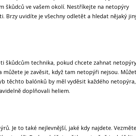
 škůdců ve vašem okolí. Nestříkejte na netopýry
i. Brzy uvidíte je všechny odletět a hledat nějaký jin
roti škůdcům technika, pokud chcete zahnat netopýry
 můžete je zavěsit, když tam netopýři nejsou. Může
Pohyb těchto balónků by měl vyděsit každého netopýra,
avidelně doplňovali heliem.
ů. Je to také nejlevnější, jaké kdy najdete. Vezměte