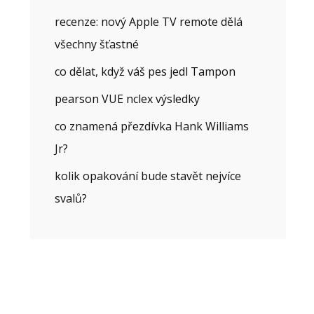
recenze: nový Apple TV remote dělá
všechny šťastné
co dělat, když váš pes jedl Tampon
pearson VUE nclex výsledky
co znamená přezdívka Hank Williams
Jr?
kolik opakování bude stavět nejvíce
svalů?