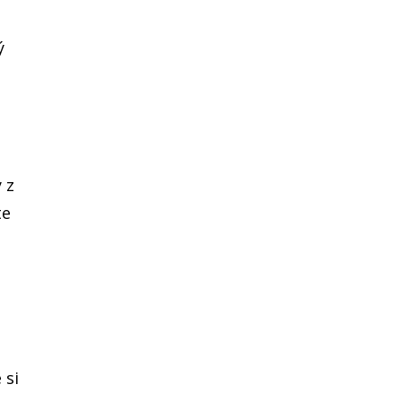
ý
 z
te
 si