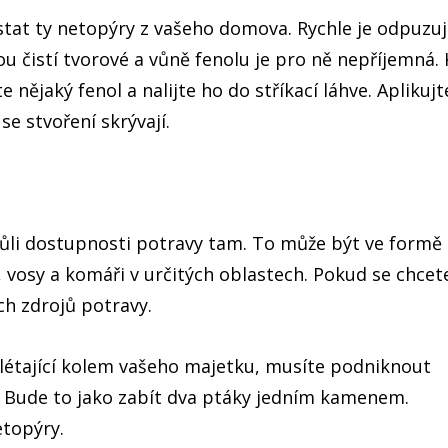
stat ty netopýry z vašeho domova. Rychle je odpuzu
u čistí tvorové a vůně fenolu je pro ně nepříjemná. 
ějaký fenol a nalijte ho do stříkací láhve. Aplikujte
se stvoření skrývají.
ůli dostupnosti potravy tam. To může být ve formě
 vosy a komáři v určitých oblastech. Pokud se chcet
ch zdrojů potravy.
étající kolem vašeho majetku, musíte podniknout
t. Bude to jako zabít dva ptáky jedním kamenem.
etopýry.