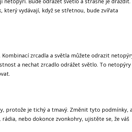
ijí netopýři. Bude odrážet světlo a strašně je dráždit.
, který vydávají, když se střetnou, bude zvířata
e. Kombinací zrcadla a světla můžete odrazit netopýr
nost a nechat zrcadlo odrážet světlo. To netopýry
vat.
y, protože je tichý a tmavý. Změnit tyto podmínky, 
, rádia, nebo dokonce zvonkohry, ujistěte se, že váš