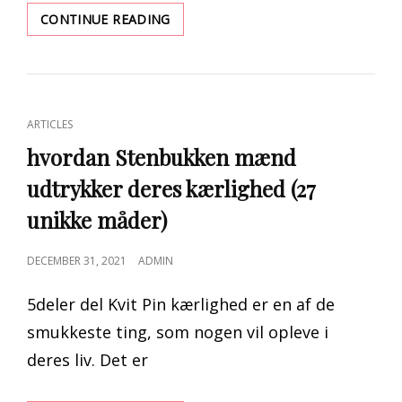
PLANTNING
CONTINUE READING
AF
KOKOSNØDDER
TIL
LIVSLANGE
ØKONOMISKE
CAT
ARTICLES
FORDELE
LINKS
hvordan Stenbukken mænd
udtrykker deres kærlighed (27
unikke måder)
POSTED
DECEMBER 31, 2021
ADMIN
ON
5deler del Kvit Pin kærlighed er en af de
smukkeste ting, som nogen vil opleve i
deres liv. Det er