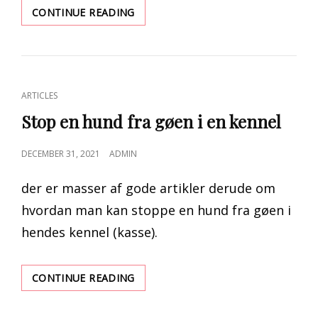
HVORDAN
CONTINUE READING
STENBUKKEN
MÆND
UDTRYKKER
DERES
KÆRLIGHED
CAT
ARTICLES
(27
LINKS
UNIKKE
Stop en hund fra gøen i en kennel
MÅDER)
POSTED
DECEMBER 31, 2021
ADMIN
ON
der er masser af gode artikler derude om
hvordan man kan stoppe en hund fra gøen i
hendes kennel (kasse).
STOP
CONTINUE READING
EN
HUND