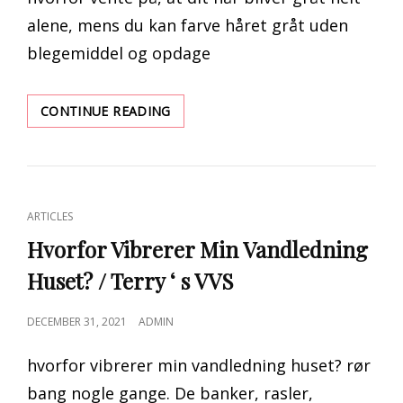
alene, mens du kan farve håret gråt uden
blegemiddel og opdage
5
CONTINUE READING
EFFEKTIVE
MÅDER
AT
FARVE
HÅRET
CAT
ARTICLES
GRÅT
LINKS
UDEN
Hvorfor Vibrerer Min Vandledning
BLEGEMIDDEL
Huset? / Terry ‘ s VVS
POSTED
DECEMBER 31, 2021
ADMIN
ON
hvorfor vibrerer min vandledning huset? rør
bang nogle gange. De banker, rasler,