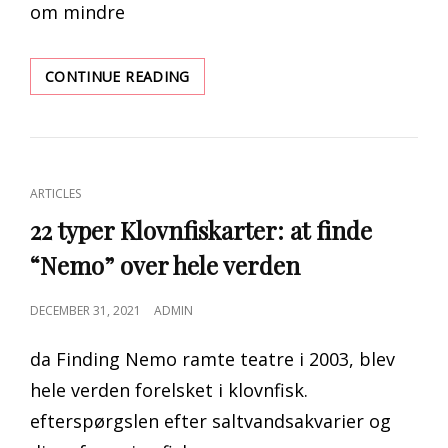
om mindre
PERMANENT
CONTINUE READING
OPHOLDSTILLADELSE
(PR)
KORT
FORNYELSE.
CAT
ARTICLES
LINKS
22 typer Klovnfiskarter: at finde
“Nemo” over hele verden
POSTED
DECEMBER 31, 2021
ADMIN
ON
da Finding Nemo ramte teatre i 2003, blev
hele verden forelsket i klovnfisk.
efterspørgslen efter saltvandsakvarier og