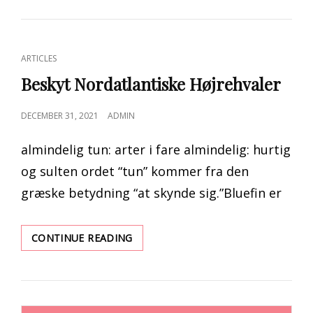
NOMINERINGER
2021:
SE
DEN
CAT
ARTICLES
FULDE
LINKS
LISTE
Beskyt Nordatlantiske Højrehvaler
POSTED
DECEMBER 31, 2021
ADMIN
ON
almindelig tun: arter i fare almindelig: hurtig
og sulten ordet “tun” kommer fra den
græske betydning “at skynde sig.”Bluefin er
BESKYT
CONTINUE READING
NORDATLANTISKE
HØJREHVALER