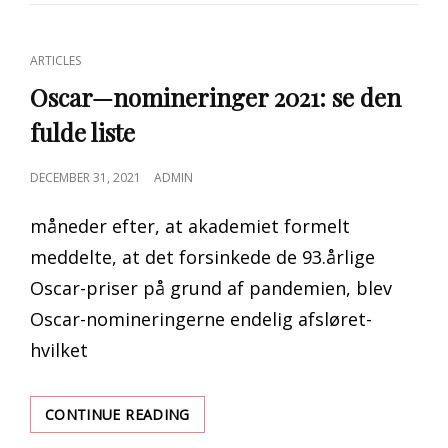
FRA
GØEN
I
CAT
ARTICLES
EN
LINKS
KENNEL
Oscar—nomineringer 2021: se den
fulde liste
POSTED
DECEMBER 31, 2021
ADMIN
ON
måneder efter, at akademiet formelt
meddelte, at det forsinkede de 93.årlige
Oscar-priser på grund af pandemien, blev
Oscar-nomineringerne endelig afsløret-
hvilket
OSCAR
CONTINUE READING
—