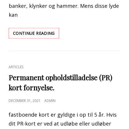
banker, klynker og hammer. Mens disse lyde
kan
HVORFOR
CONTINUE READING
VIBRERER
MIN
VANDLEDNING
HUSET?
/
CAT
ARTICLES
TERRY
LINKS
‘
Permanent opholdstilladelse (PR)
S
kort fornyelse.
VVS
POSTED
DECEMBER 31, 2021
ADMIN
ON
fastboende kort er gyldige i op til 5 år. Hvis
dit PR-kort er ved at udløbe eller udløber