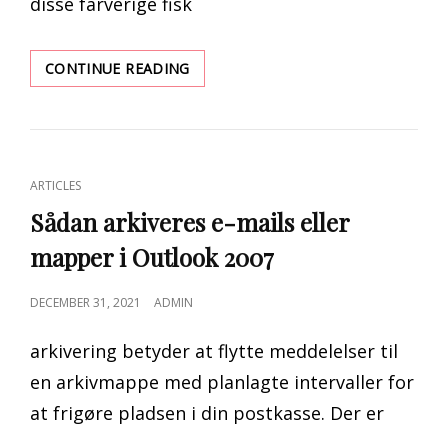
disse farverige fisk
22
CONTINUE READING
TYPER
KLOVNFISKARTER:
AT
FINDE
“NEMO”
CAT
ARTICLES
OVER
LINKS
HELE
Sådan arkiveres e-mails eller
VERDEN
mapper i Outlook 2007
POSTED
DECEMBER 31, 2021
ADMIN
ON
arkivering betyder at flytte meddelelser til
en arkivmappe med planlagte intervaller for
at frigøre pladsen i din postkasse. Der er