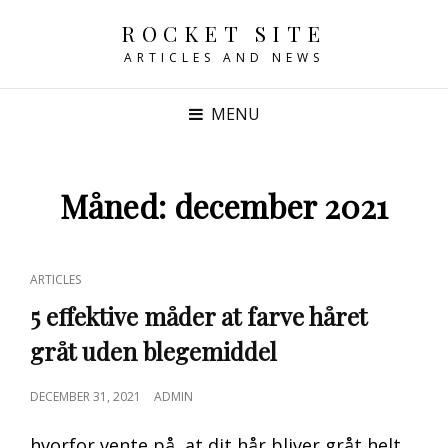
ROCKET SITE
ARTICLES AND NEWS
MENU
Måned:
december 2021
CAT
ARTICLES
LINKS
5 effektive måder at farve håret
gråt uden blegemiddel
POSTED
DECEMBER 31, 2021
ADMIN
ON
hvorfor vente på, at dit hår bliver gråt helt