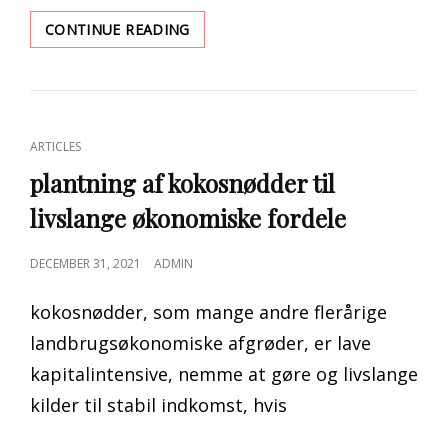
SÅDAN
CONTINUE READING
ARKIVERES
E-
MAILS
ELLER
MAPPER
CAT
ARTICLES
I
LINKS
OUTLOOK
plantning af kokosnødder til
2007
livslange økonomiske fordele
POSTED
DECEMBER 31, 2021
ADMIN
ON
kokosnødder, som mange andre flerårige
landbrugsøkonomiske afgrøder, er lave
kapitalintensive, nemme at gøre og livslange
kilder til stabil indkomst, hvis