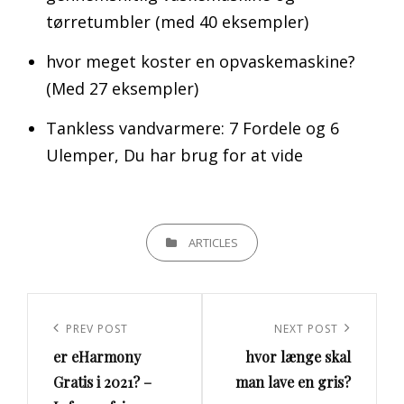
tørretumbler (med 40 eksempler)
hvor meget koster en opvaskemaskine?
(Med 27 eksempler)
Tankless vandvarmere: 7 Fordele og 6
Ulemper, Du har brug for at vide
CATEGORIES
ARTICLES
Indlægsnavigation
Previous
PREV POST
Next
NEXT POST
er eHarmony
hvor længe skal
Post
Post
Gratis i 2021? –
man lave en gris?