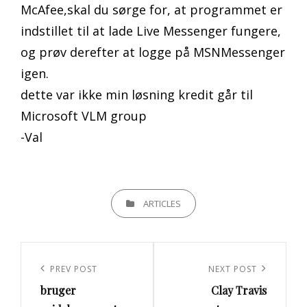
McAfee,skal du sørge for, at programmet er
indstillet til at lade Live Messenger fungere,
og prøv derefter at logge på MSNMessenger
igen.
dette var ikke min løsning kredit går til
Microsoft VLM group
-Val
CATEGORIES
ARTICLES
Indlægsnavigation
Previous
PREV POST
Next
NEXT POST
bruger
Clay Travis
Post
Post