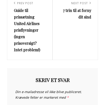
Previous
PREV POST
Next
NEXT POST
Guide til
7 trin til at forny
Post
Post
prissætning
dit sind
United Airlines
prisflyvninger
(ingen
prisoversigt?
Intet problem!)
SKRIV ET SVAR
Din e-mailadresse vil ikke blive publiceret.
Krævede felter er markeret med
*