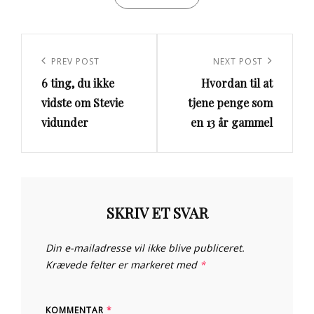
Indlægsnavigation
Previous
PREV POST
Next
NEXT POST
6 ting, du ikke
Hvordan til at
Post
Post
vidste om Stevie
tjene penge som
vidunder
en 13 år gammel
SKRIV ET SVAR
Din e-mailadresse vil ikke blive publiceret.
Krævede felter er markeret med
*
KOMMENTAR
*