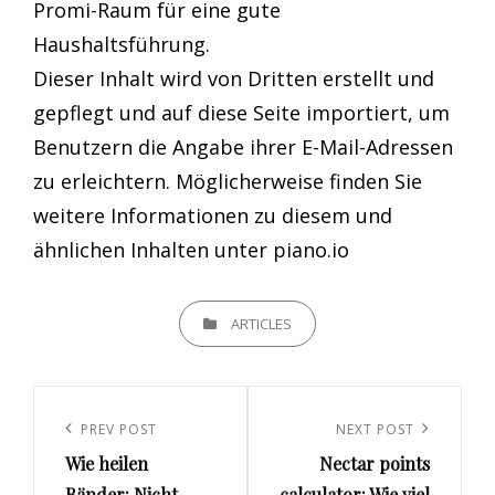
Promi-Raum für eine gute
Haushaltsführung.
Dieser Inhalt wird von Dritten erstellt und
gepflegt und auf diese Seite importiert, um
Benutzern die Angabe ihrer E-Mail-Adressen
zu erleichtern. Möglicherweise finden Sie
weitere Informationen zu diesem und
ähnlichen Inhalten unter piano.io
CATEGORIES
ARTICLES
Beitrags-
Navigation
Previous
PREV POST
Next
NEXT POST
Wie heilen
Nectar points
Post
Post
Bänder: Nicht-
calculator: Wie viel