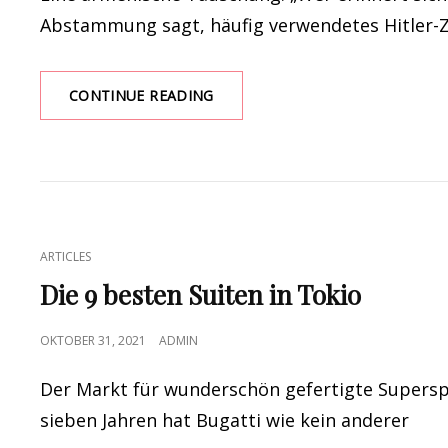
Abstammung sagt, häufig verwendetes Hitler-Zi
EINE
CONTINUE READING
ARMENISCHE
TÄUSCHUNG:
„WER
ERINNERT
SICH
AN
ARMENIER?
CAT
ARTICLES
–
LINKS
ADOLF
Die 9 besten Suiten in Tokio
HITLER“
POSTED
OKTOBER 31, 2021
ADMIN
ON
Der Markt für wunderschön gefertigte Supersp
sieben Jahren hat Bugatti wie kein anderer