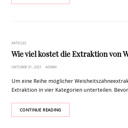
IHR
RV
KÜHLSCHRANK
MUSS
LEVEL
–
LIFE
CAT
ARTICLES
AUF
LINKS
DER
Wie viel kostet die Extraktion von
ROUTE
SEIN
POSTED
OKTOBER 31, 2021
ADMIN
ON
Um eine Reihe möglicher Weisheitszähneextrakt
Extraktion in vier Kategorien unterteilen. Bevo
WIE
CONTINUE READING
VIEL
KOSTET
DIE