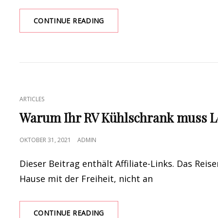
DIE
CONTINUE READING
9
BESTEN
SUITEN
IN
TOKIO
CAT
ARTICLES
LINKS
Warum Ihr RV Kühlschrank muss Lev
POSTED
OKTOBER 31, 2021
ADMIN
ON
Dieser Beitrag enthält Affiliate-Links. Das Re
Hause mit der Freiheit, nicht an
WARUM
CONTINUE READING