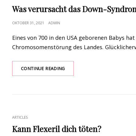
LINKS
IST!
Was verursacht das Down-Syndrom?
POSTED
OKTOBER 31, 2021
ADMIN
ON
Eines von 700 in den USA geborenen Babys hat
Chromosomenstörung des Landes. Glücklicherw
WAS
CONTINUE READING
VERURSACHT
DAS
DOWN-
SYNDROM?
EIN
EXPERTE
ERKLÄRT
CAT
ARTICLES
LINKS
Kann Flexeril dich töten?