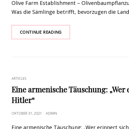
Olive Farm Establishment – Olivenbaumpflanz
Was die Sämlinge betrifft, bevorzugen die Lan
OLIVENBÄUME
CONTINUE READING
PFLANZEN
CAT
ARTICLES
LINKS
Eine armenische Täuschung: „Wer e
Hitler“
POSTED
OKTOBER 31, 2021
ADMIN
ON
Eine armenische Täuschung: „Wer erinnert sich 