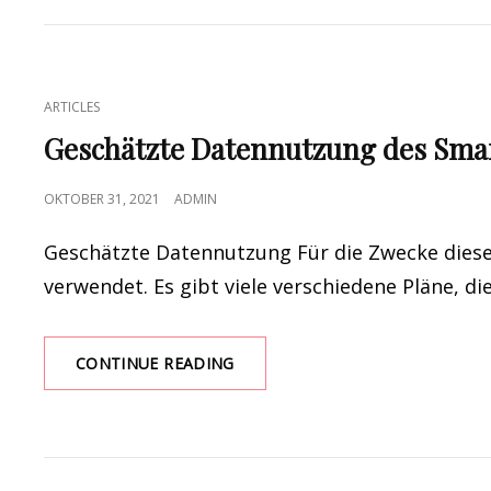
EXTRAKTION
VON
WEISHEITSZÄHNEN?
CAT
ARTICLES
LINKS
Geschätzte Datennutzung des Sma
POSTED
OKTOBER 31, 2021
ADMIN
ON
Geschätzte Datennutzung Für die Zwecke dieses
verwendet. Es gibt viele verschiedene Pläne, di
GESCHÄTZTE
CONTINUE READING
DATENNUTZUNG
DES
SMARTPHONES