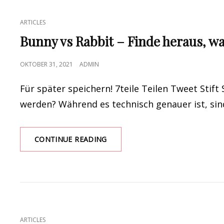
CAT
ARTICLES
LINKS
Bunny vs Rabbit – Finde heraus, wa
POSTED
OKTOBER 31, 2021
ADMIN
ON
Für später speichern! 7teile Teilen Tweet Stift
werden? Während es technisch genauer ist, sin
BUNNY
CONTINUE READING
VS
RABBIT
–
FINDE
HERAUS,
WAS
DER
CAT
ARTICLES
UNTERSCHIED