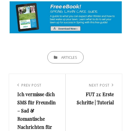
CATEGORIES
ARTICLES
Beitrags-
Navigation
Previous
PREV POST
Next
NEXT POST
Ich vermisse dich
FUT 21: Erste
Post
Post
SMS für Freundin
Schritte | Tutorial
– Sad &
Romantische
Nachrichten für