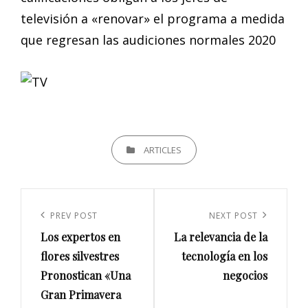
televisión a «renovar» el programa a medida
que regresan las audiciones normales 2020
CATEGORIES
ARTICLES
Navegación
de
Previous
PREV POST
Next
NEXT POST
entradas
Los expertos en
La relevancia de la
Post
Post
flores silvestres
tecnología en los
Pronostican «Una
negocios
Gran Primavera