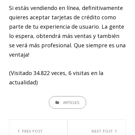
Si estás vendiendo en línea, definitivamente
quieres aceptar tarjetas de crédito como
parte de tu experiencia de usuario. La gente
lo espera, obtendrá más ventas y también
se verá más profesional. Que siempre es una
ventaja!
(Visitado 34.822 veces, 6 visitas en la
actualidad)
CATEGORIES
ARTICLES
Navegación
de
Previous
PREV POST
Next
NEXT POST