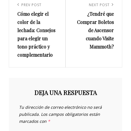
de
Previous
PREV POST
Next
NEXT POST
entradas
Cómo elegir el
¿Tendré que
Post
Post
color de la
Comprar Boletos
lechada: Consejos
de Ascensor
para elegir un
cuando Visite
tono práctico y
Mammoth?
complementario
DEJA UNA RESPUESTA
Tu dirección de correo electrónico no será
publicada.
Los campos obligatorios están
marcados con
*