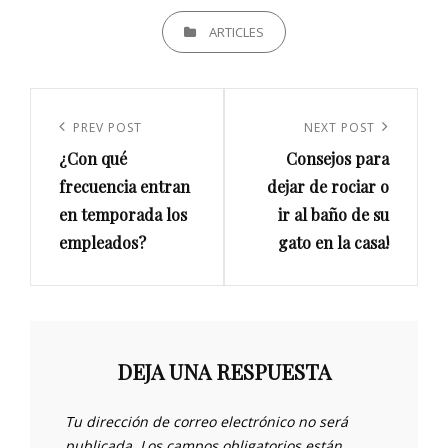
CATEGORIES
ARTICLES
Navegación
de
Previous
PREV POST
Next
NEXT POST
entradas
¿Con qué
Consejos para
Post
Post
frecuencia entran
dejar de rociar o
en temporada los
ir al baño de su
empleados?
gato en la casa!
DEJA UNA RESPUESTA
Tu dirección de correo electrónico no será
publicada.
Los campos obligatorios están