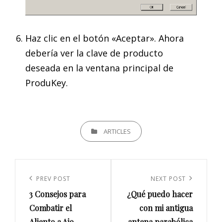
Haz clic en el botón «Aceptar». Ahora
debería ver la clave de producto
deseada en la ventana principal de
ProduKey.
CATEGORIES
ARTICLES
Navegación
de
Previous
PREV POST
Next
NEXT POST
entradas
3 Consejos para
¿Qué puedo hacer
Post
Post
Combatir el
con mi antigua
Aliento a Ajo
antena parabólica