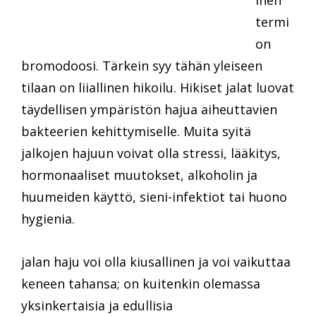
inen
termi
on
bromodoosi. Tärkein syy tähän yleiseen
tilaan on liiallinen hikoilu. Hikiset jalat luovat
täydellisen ympäristön hajua aiheuttavien
bakteerien kehittymiselle. Muita syitä
jalkojen hajuun voivat olla stressi, lääkitys,
hormonaaliset muutokset, alkoholin ja
huumeiden käyttö, sieni-infektiot tai huono
hygienia.
jalan haju voi olla kiusallinen ja voi vaikuttaa
keneen tahansa; on kuitenkin olemassa
yksinkertaisia ja edullisia