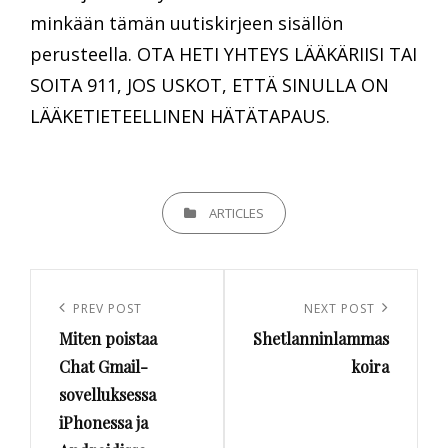
minkään tämän uutiskirjeen sisällön
perusteella. OTA HETI YHTEYS LÄÄKÄRIISI TAI
SOITA 911, JOS USKOT, ETTÄ SINULLA ON
LÄÄKETIETEELLINEN HÄTÄTAPAUS.
CATEGORIES
ARTICLES
Artikkelien
selaus
Previous
PREV POST
Next
NEXT POST
Miten poistaa
Shetlanninlammas
Post
Post
Chat Gmail-
koira
sovelluksessa
iPhonessa ja